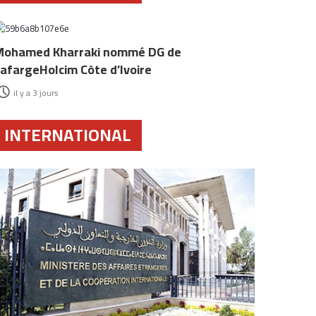
Mohamed Kharraki nommé DG de
afargeHolcim Côte d’Ivoire
il y a 3 jours
INTERNATIONAL