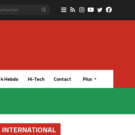
Sidebar
RSS
Instagram
YouTube
Twitter
Faceboo
Rechercher
(barre
latérale)
4 Hebdo
Hi-Tech
Contact
Plus
INTERNATIONAL