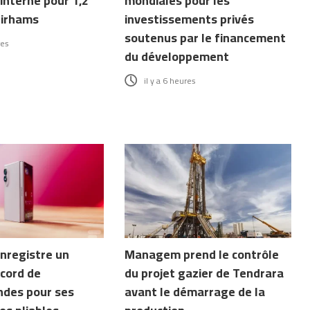
interne pour 1,2
mondiales pour les
dirhams
investissements privés
soutenus par le financement
res
du développement
il y a 6 heures
nregistre un
Managem prend le contrôle
cord de
du projet gazier de Tendrara
des pour ses
avant le démarrage de la