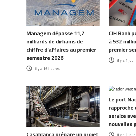
Managem dépasse 11,7
CIH Bank p
milliards de dirhams de
à 532 milli
chiffre d’affaires au premier
premier se
semestre 2026
il y a 1 jour
il y a 16 heures
Le port Na
rapproche 
service ave
nouvelles 
Casablanca prépare un projet
il y a 1 jour