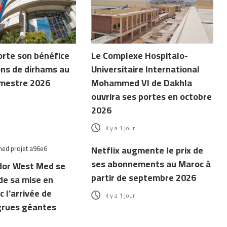
orte son bénéfice
Le Complexe Hospitalo-
ons de dirhams au
Universitaire International
mestre 2026
Mohammed VI de Dakhla
ouvrira ses portes en octobre
2026
il y a 1 jour
Netflix augmente le prix de
ses abonnements au Maroc à
dor West Med se
partir de septembre 2026
de sa mise en
c l’arrivée de
il y a 1 jour
grues géantes