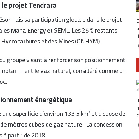
 le projet Tendrara
ormais sa participation globale dans le projet
D
u
iales
Mana Energy
et SEML. Les 25 % restants
i
s Hydrocarbures et des Mines
(ONHYM).
ie du groupe visant à renforcer son positionnement
ne, notamment le gaz naturel, considéré comme un
oc.
isionnement énergétique
I
m
 une superficie d’environ
133,5 km²
et dispose de
c
s de mètres cubes de gaz naturel
. La concession
 à partir de 2018.