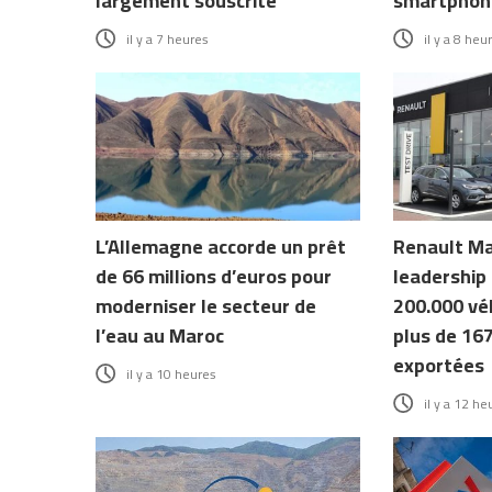
largement souscrite
smartphone
il y a 7 heures
il y a 8 heu
L’Allemagne accorde un prêt
Renault Ma
de 66 millions d’euros pour
leadership 
moderniser le secteur de
200.000 véh
l’eau au Maroc
plus de 16
exportées
il y a 10 heures
il y a 12 he