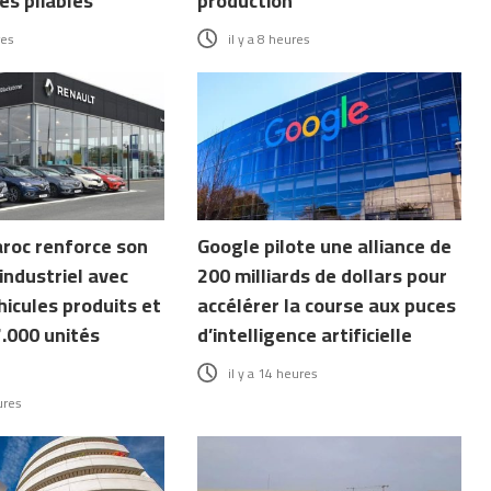
s pliables
production
res
il y a 8 heures
roc renforce son
Google pilote une alliance de
industriel avec
200 milliards de dollars pour
icules produits et
accélérer la course aux puces
7.000 unités
d’intelligence artificielle
il y a 14 heures
ures