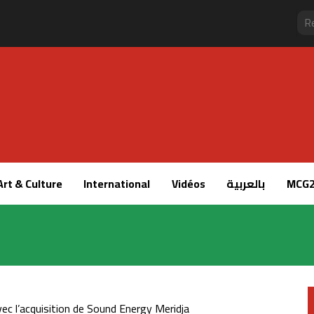
Art & Culture
International
Vidéos
بالعربية
MCG2
c l’acquisition de Sound Energy Meridja