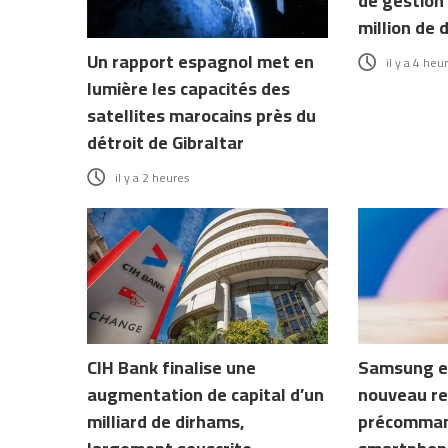
de gestion 
million de 
Un rapport espagnol met en
il y a 4 heu
lumière les capacités des
satellites marocains près du
détroit de Gibraltar
il y a 2 heures
CIH Bank finalise une
Samsung e
augmentation de capital d’un
nouveau re
milliard de dirhams,
précomman