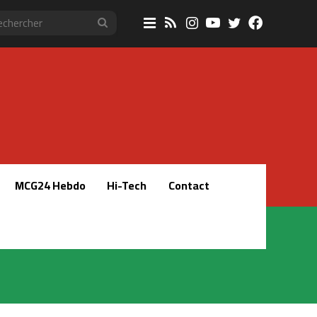
Sidebar
RSS
Instagram
YouTube
Twitter
Faceboo
Rechercher
(barre
latérale)
MCG24 Hebdo
Hi-Tech
Contact