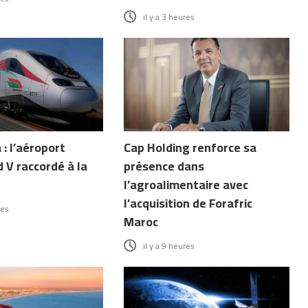
il y a 3 heures
: l’aéroport
Cap Holding renforce sa
V raccordé à la
présence dans
l’agroalimentaire avec
l’acquisition de Forafric
res
Maroc
il y a 9 heures