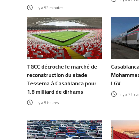
il y a 52 minutes
TGCC décroche le marché de
Casablanca 
reconstruction du stade
Mohammed 
Tessema à Casablanca pour
LGV
1,8 milliard de dirhams
il y a 7 heu
il y a 5 heures