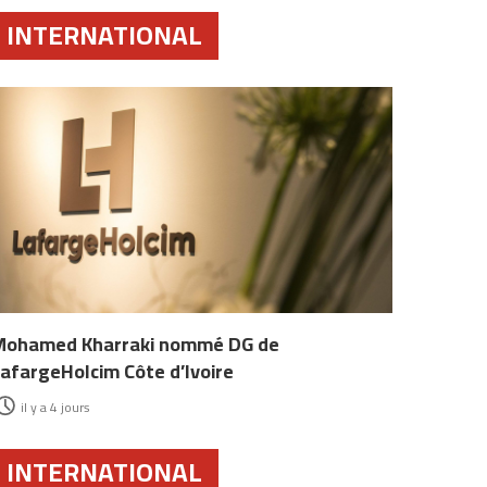
INTERNATIONAL
Mohamed Kharraki nommé DG de
afargeHolcim Côte d’Ivoire
il y a 4 jours
INTERNATIONAL