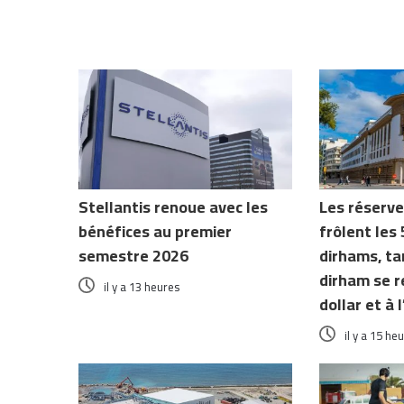
Stellantis renoue avec les
Les réserv
bénéfices au premier
frôlent les 
semestre 2026
dirhams, ta
dirham se r
il y a 13 heures
dollar et à 
il y a 15 he