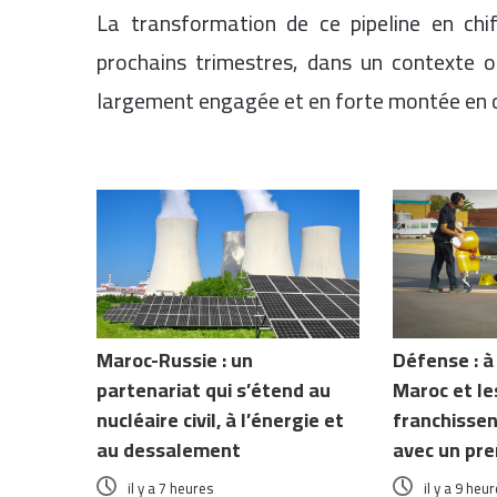
La transformation de ce pipeline en chiff
prochains trimestres, dans un contexte o
largement engagée et en forte montée en 
Articles similaires
Maroc-Russie : un
Défense : à
partenariat qui s’étend au
Maroc et le
nucléaire civil, à l’énergie et
franchisse
au dessalement
avec un prem
il y a 7 heures
il y a 9 heu