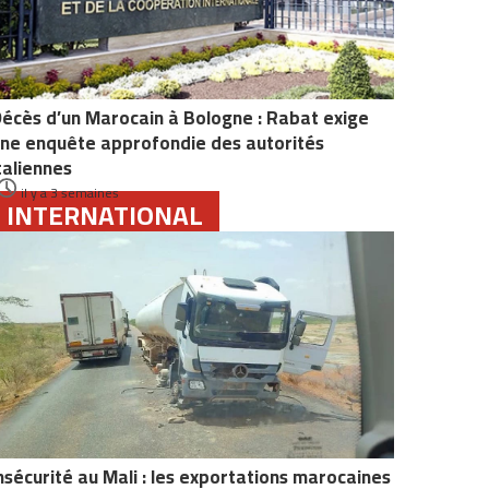
écès d’un Marocain à Bologne : Rabat exige
ne enquête approfondie des autorités
taliennes
il y a 3 semaines
INTERNATIONAL
nsécurité au Mali : les exportations marocaines