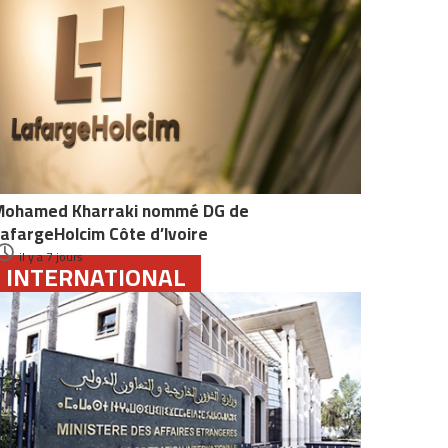
Mohamed Kharraki nommé DG de
afargeHolcim Côte d’Ivoire
il y a 7 jours
INTERNATIONAL