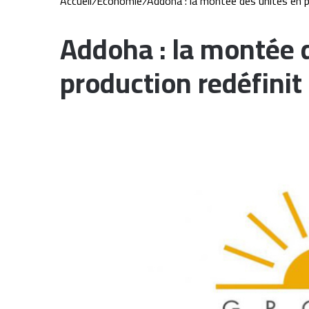
Accueil
/
Economie
/
Addoha : la montée des unités en pr
Addoha : la montée 
production redéfinit 