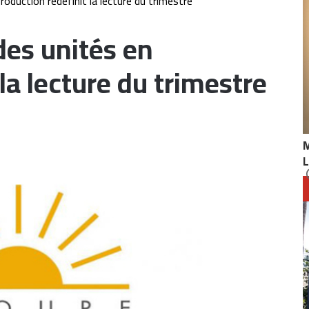
oduction redéfinit la lecture du trimestre
des unités en
la lecture du trimestre
L