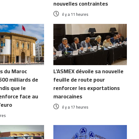
nouvelles contraintes
il y a 11 heures
es du Maroc
L’ASMEX dévoile sa nouvelle
500 milliards de
feuille de route pour
ndis que le
renforcer les exportations
enforce face au
marocaines
l’euro
il y a 17 heures
ures