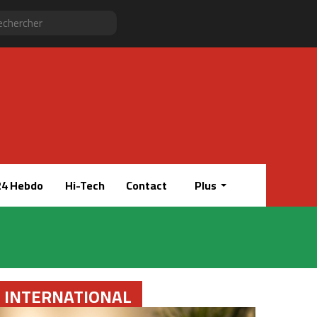
Sidebar
RSS
Instagram
YouTube
Twitter
Facebook
Rechercher
(barre
latérale)
4 Hebdo
Hi-Tech
Contact
Plus
INTERNATIONAL