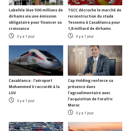
LabelVie lève 500 millions de
TGCC décroche le marché de
dirhams via une émission
reconstruction du stade
obligataire pour financer sa
Tessema à Casablanca pour
croissance
1,8 milliard de dirhams
il y a 1 jour
il y a 1 jour
Casablanca : l’aéroport
Cap Holding renforce sa
Mohammed V raccordé à la
présence dans
LGV
l’agroalimentaire avec
l’acquisition de Forafric
il y a 1 jour
Maroc
il y a 1 jour