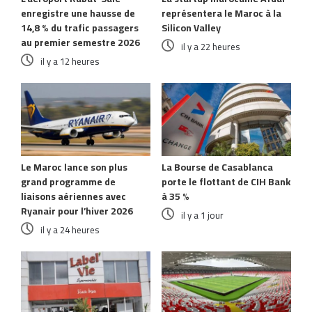
enregistre une hausse de
représentera le Maroc à la
14,8 % du trafic passagers
Silicon Valley
au premier semestre 2026
il y a 22 heures
il y a 12 heures
Le Maroc lance son plus
La Bourse de Casablanca
grand programme de
porte le flottant de CIH Bank
liaisons aériennes avec
à 35 %
Ryanair pour l’hiver 2026
il y a 1 jour
il y a 24 heures