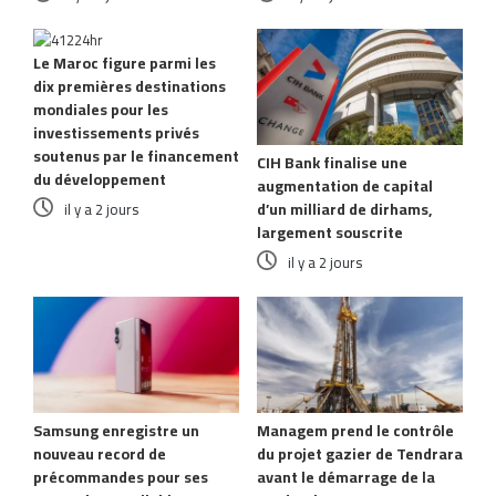
Le Maroc figure parmi les
dix premières destinations
mondiales pour les
investissements privés
soutenus par le financement
CIH Bank finalise une
du développement
augmentation de capital
d’un milliard de dirhams,
il y a 2 jours
largement souscrite
il y a 2 jours
Samsung enregistre un
Managem prend le contrôle
nouveau record de
du projet gazier de Tendrara
précommandes pour ses
avant le démarrage de la