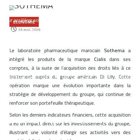
Azimut Holding mise sur le Maroc et les marchés émergents
pour accélérer son expansion internationale
ECONOMIE
26 mai، 2026
La Bourse de Casablanca lance une nouvelle plateforme
numérique pour améliorer l’accès aux données de marché
Le laboratoire pharmaceutique marocain
Sothema
a
L’aéroport Rabat-Salé enregistre une hausse de 14,8 % du
intégré les produits de la marque
Cialis
dans ses
trafic passagers au premier semestre 2026
comptes, à la suite de l’acquisition des droits liés à ce
La startup marocaine Afdal représentera le Maroc à la Silicon
traitement auprès du groupe américain Eli Lilly. Cette
opération marque une évolution importante dans la
Valley
stratégie de développement du groupe, qui continue de
Le Maroc lance son plus grand programme de liaisons aériennes
renforcer son portefeuille thérapeutique.
avec Ryanair pour l’hiver 2026
Selon les derniers indicateurs financiers, cette acquisition
La Bourse de Casablanca porte le flottant de CIH Bank à 35 %
a eu un impact direct sur les investissements du groupe,
illustrant une volonté d’élargir ses activités vers des