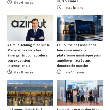
sa croissance
il y a 6 heures
il y a 7 heures
Azimut Holding mise sur le
La Bourse de Casablanca
Maroc et les marchés
lance une nouvelle
émergents pour accélérer
plateforme numérique pour
son expansion
améliorer l’accès aux
internationale
données de marché
il y a 8 heures
il y a 10 heures
L’aéroport Rabat-Salé
La startup marocaine Afdal