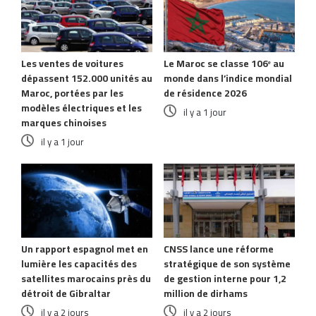
Les ventes de voitures
Le Maroc se classe 106ᵉ au
dépassent 152.000 unités au
monde dans l’indice mondial
Maroc, portées par les
de résidence 2026
modèles électriques et les
il y a 1 jour
marques chinoises
il y a 1 jour
Un rapport espagnol met en
CNSS lance une réforme
lumière les capacités des
stratégique de son système
satellites marocains près du
de gestion interne pour 1,2
détroit de Gibraltar
million de dirhams
il y a 2 jours
il y a 2 jours