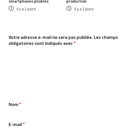
smartphones pliables
production
il y a 2 jours
il y a 2 jours
Laisser un commentaire
Votre adresse e-mail ne sera pas publiée.
Les champs
obligatoires sont indiqués avec
*
C
o
m
m
e
n
Nom
*
t
a
i
E-mail
*