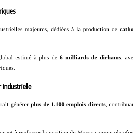
triques
dustrielles majeures, dédiées à la production de
cath
 global estimé à plus de
6 milliards de dirhams
, av
riques.
 industrielle
vrait générer
plus de 1.100 emplois directs
, contribu
visant à renforcer la position du Maroc comme plateform