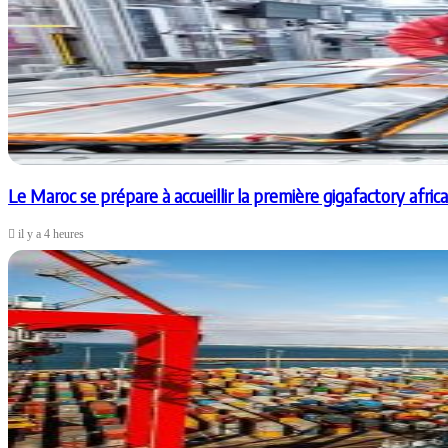
Le Maroc se prépare à accueillir la première gigafactory afric
il y a 4 heures