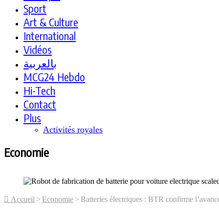
Sport
Art & Culture
International
Vidéos
بالعربية
MCG24 Hebdo
Hi-Tech
Contact
Plus
Activités royales
Economie
Accueil
>
Economie
>
Batteries électriques : BTR confirme l’avanc