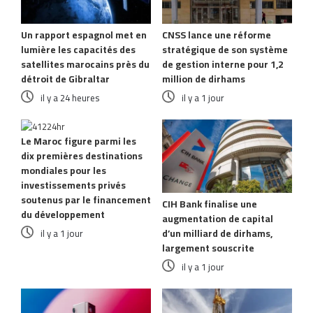
Un rapport espagnol met en
CNSS lance une réforme
lumière les capacités des
stratégique de son système
satellites marocains près du
de gestion interne pour 1,2
détroit de Gibraltar
million de dirhams
il y a 24 heures
il y a 1 jour
Le Maroc figure parmi les
dix premières destinations
mondiales pour les
investissements privés
soutenus par le financement
CIH Bank finalise une
du développement
augmentation de capital
d’un milliard de dirhams,
il y a 1 jour
largement souscrite
il y a 1 jour