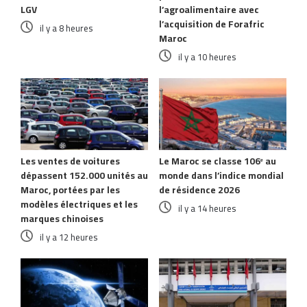
LGV
l’agroalimentaire avec
l’acquisition de Forafric
il y a 8 heures
Maroc
il y a 10 heures
Les ventes de voitures
Le Maroc se classe 106ᵉ au
dépassent 152.000 unités au
monde dans l’indice mondial
Maroc, portées par les
de résidence 2026
modèles électriques et les
il y a 14 heures
marques chinoises
il y a 12 heures