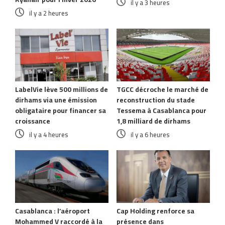
il y a 3 heures
il y a 2 heures
LabelVie lève 500 millions de
TGCC décroche le marché de
dirhams via une émission
reconstruction du stade
obligataire pour financer sa
Tessema à Casablanca pour
croissance
1,8 milliard de dirhams
il y a 4 heures
il y a 6 heures
Casablanca : l’aéroport
Cap Holding renforce sa
Mohammed V raccordé à la
présence dans