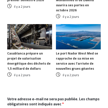
ouvrira ses portes en
il y a 2 jours
octobre 2026
il y a 2 jours
Casablanca prépare un
Le port Nador West Med se
projet de valorisation
rapproche de sa mise en
énergétique des déchets de
service avec l’arrivée de
1,5 milliard de dollars
nouvelles grues géantes
il y a 2 jours
il y a 2 jours
Laisser un commentaire
Votre adresse e-mail ne sera pas publiée.
Les champs
obligatoires sont indiqués avec
*