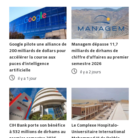
Google pilote une alliance de
Managem dépasse 11,7
200 milliards de dollars pour
milliards de dirhams de
accélérer la course aux
chiffre d’affaires au premier
puces d’intelligence
semestre 2026
artificielle
il y a 2 jours
il y a 1 jour
CIH Bank porte son bénéfice
Le Complexe Hospitalo-
à 532 millions de dirhams au
Universitaire International
premier semestre 2026
Mohammed VI de Dakhla