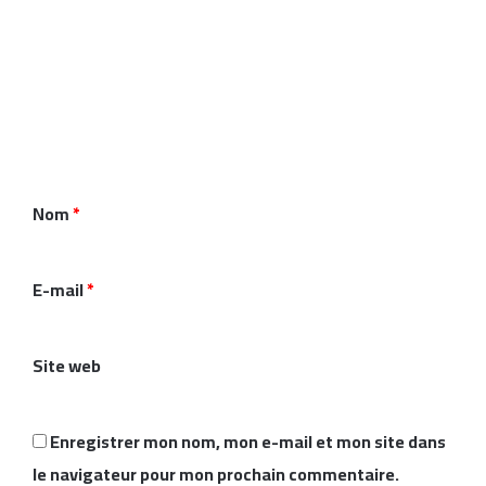
C
o
m
m
e
n
Nom
*
t
a
i
E-mail
*
r
e
Site web
*
Enregistrer mon nom, mon e-mail et mon site dans
le navigateur pour mon prochain commentaire.