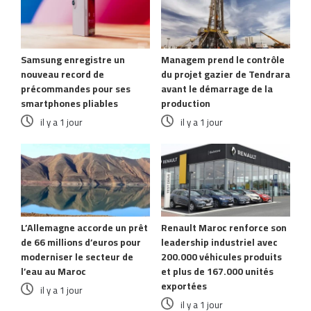
Samsung enregistre un
Managem prend le contrôle
nouveau record de
du projet gazier de Tendrara
précommandes pour ses
avant le démarrage de la
smartphones pliables
production
il y a 1 jour
il y a 1 jour
L’Allemagne accorde un prêt
Renault Maroc renforce son
de 66 millions d’euros pour
leadership industriel avec
moderniser le secteur de
200.000 véhicules produits
l’eau au Maroc
et plus de 167.000 unités
exportées
il y a 1 jour
il y a 1 jour