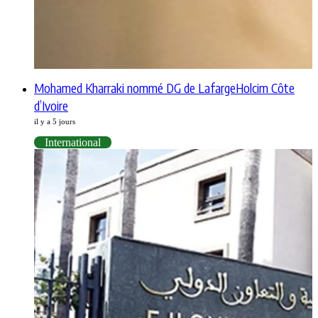
Mohamed Kharraki nommé DG de LafargeHolcim Côte
d’Ivoire
il y a 5 jours
International