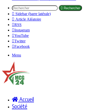
Rechercher
Sidebar (barre latérale)
Article Aléatoire
RSS
Instagram
YouTube
Twitter
Facebook
Menu
Accueil
Société