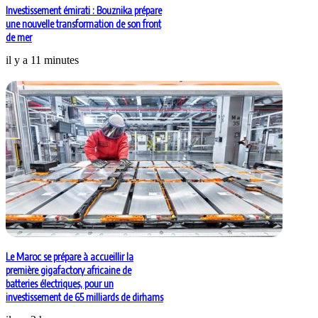
Investissement émirati : Bouznika prépare
une nouvelle transformation de son front
de mer
il y a 11 minutes
Le Maroc se prépare à accueillir la
première gigafactory africaine de
batteries électriques, pour un
investissement de 65 milliards de dirhams