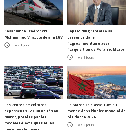
Casablanca : l’aéroport
Cap Holding renforce sa
Mohammed V raccordé à la LGV
présence dans
l’agroalimentaire avec
il y a 1 jour
l’acquisition de Forafric Maroc
il y a 2 jours
Les ventes de voitures
Le Maroc se classe 106ᵉ au
dépassent 152.000 unités au
monde dans l’indice mondial de
Maroc, portées par les
résidence 2026
modèles électriques et les
il y a 2 jours
marques chinoises