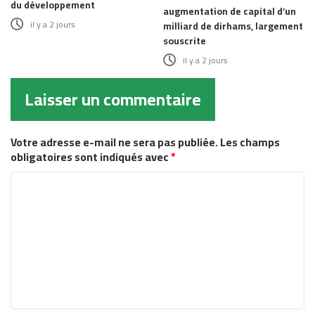
du développement
augmentation de capital d’un
il y a 2 jours
milliard de dirhams, largement
souscrite
il y a 2 jours
Laisser un commentaire
Votre adresse e-mail ne sera pas publiée.
Les champs
obligatoires sont indiqués avec
*
C
o
m
m
e
n
t