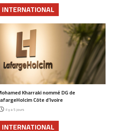
INTERNATIONAL
Mohamed Kharraki nommé DG de
afargeHolcim Côte d’Ivoire
il y a 5 jours
INTERNATIONAL