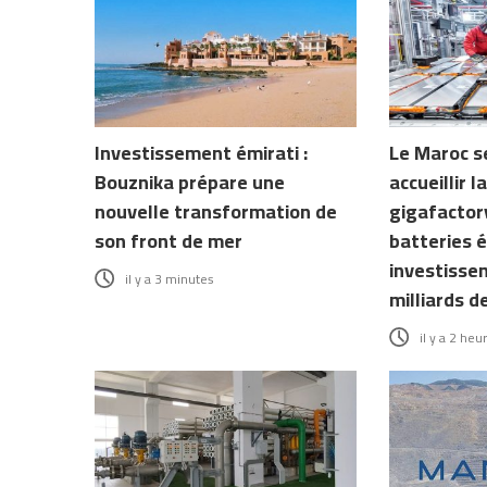
Investissement émirati :
Le Maroc s
Bouznika prépare une
accueillir 
nouvelle transformation de
gigafactory
son front de mer
batteries é
investisse
il y a 3 minutes
milliards d
il y a 2 heu