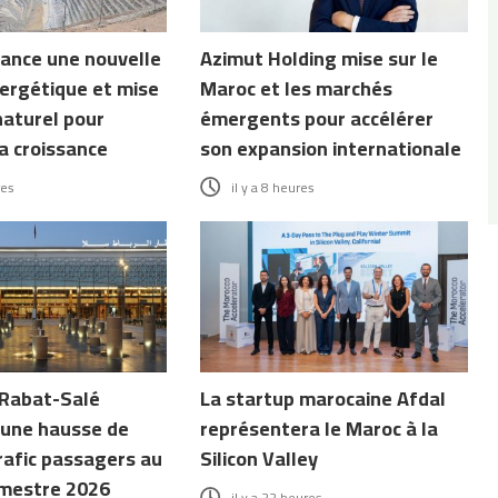
ance une nouvelle
Azimut Holding mise sur le
ergétique et mise
Maroc et les marchés
naturel pour
émergents pour accélérer
a croissance
son expansion internationale
res
il y a 8 heures
 Rabat-Salé
La startup marocaine Afdal
 une hausse de
représentera le Maroc à la
rafic passagers au
Silicon Valley
mestre 2026
il y a 22 heures