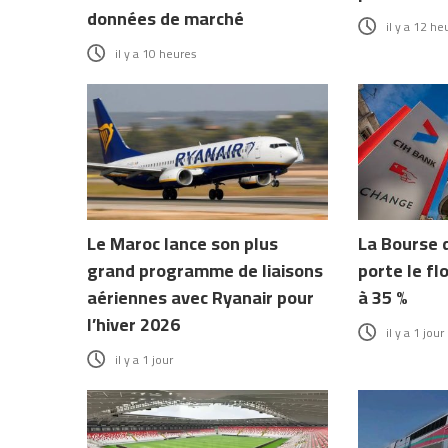
données de marché
il y a 12 he
il y a 10 heures
Le Maroc lance son plus
La Bourse 
grand programme de liaisons
porte le fl
aériennes avec Ryanair pour
à 35 %
l’hiver 2026
il y a 1 jour
il y a 1 jour