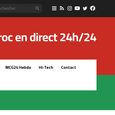
Sidebar
RSS
Instagram
YouTube
Twitter
Faceboo
Rechercher
(barre
latérale)
MCG24 Hebdo
Hi-Tech
Contact