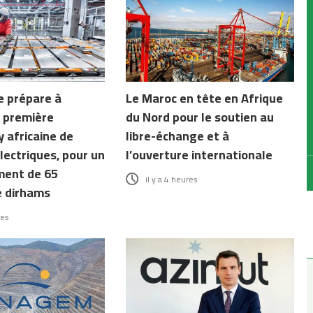
e prépare à
Le Maroc en tête en Afrique
la première
du Nord pour le soutien au
 africaine de
libre-échange et à
lectriques, pour un
l’ouverture internationale
ment de 65
il y a 4 heures
e dirhams
res