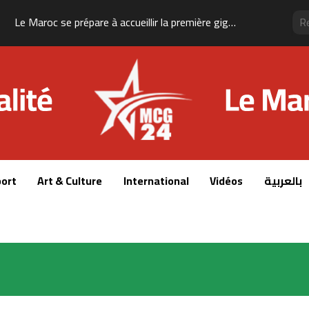
Le Maroc se prépare à accueillir la première gigafactory africaine de batteries électriques, pour un investissement de 65 milliards de dirhams
ort
Art & Culture
International
Vidéos
بالعربية