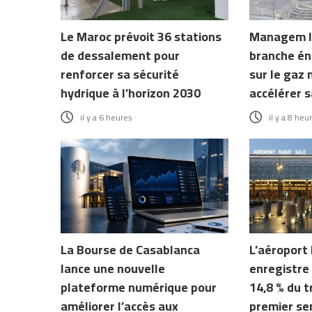
Le Maroc prévoit 36 stations
Managem l
de dessalement pour
branche én
renforcer sa sécurité
sur le gaz 
hydrique à l’horizon 2030
accélérer s
il y a 6 heures
il y a 8 heu
La Bourse de Casablanca
L’aéroport
lance une nouvelle
enregistre
plateforme numérique pour
14,8 % du t
améliorer l’accès aux
premier se