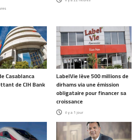
ures
de Casablanca
LabelVie lève 500 millions de
ottant de CIH Bank
dirhams via une émission
obligataire pour financer sa
croissance
il y a 1 jour