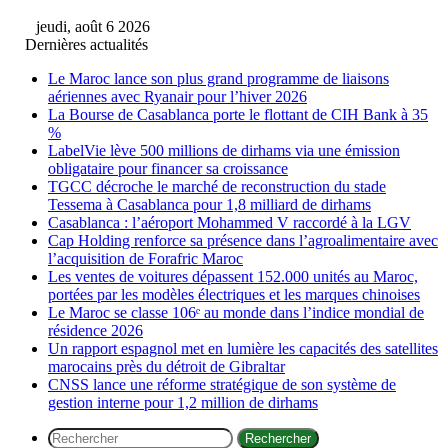
jeudi, août 6 2026
Dernières actualités
Le Maroc lance son plus grand programme de liaisons
aériennes avec Ryanair pour l’hiver 2026
La Bourse de Casablanca porte le flottant de CIH Bank à 35
%
LabelVie lève 500 millions de dirhams via une émission
obligataire pour financer sa croissance
TGCC décroche le marché de reconstruction du stade
Tessema à Casablanca pour 1,8 milliard de dirhams
Casablanca : l’aéroport Mohammed V raccordé à la LGV
Cap Holding renforce sa présence dans l’agroalimentaire avec
l’acquisition de Forafric Maroc
Les ventes de voitures dépassent 152.000 unités au Maroc,
portées par les modèles électriques et les marques chinoises
Le Maroc se classe 106ᵉ au monde dans l’indice mondial de
résidence 2026
Un rapport espagnol met en lumière les capacités des satellites
marocains près du détroit de Gibraltar
CNSS lance une réforme stratégique de son système de
gestion interne pour 1,2 million de dirhams
Rechercher