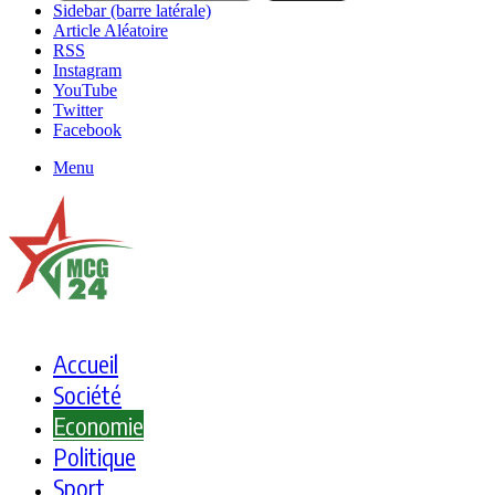
Sidebar (barre latérale)
Article Aléatoire
RSS
Instagram
YouTube
Twitter
Facebook
Menu
Accueil
Société
Economie
Politique
Sport