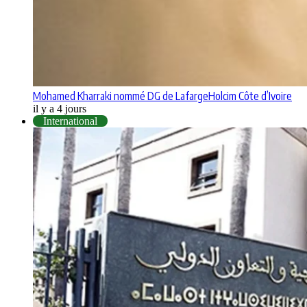
Mohamed Kharraki nommé DG de LafargeHolcim Côte d’Ivoire
il y a 4 jours
International