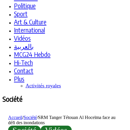
Politique
Sport
Art & Culture
International
Vidéos
بالعربية
MCG24 Hebdo
Hi-Tech
Contact
Plus
Activités royales
Société
Accueil
/
Société
/
SRM Tanger Tétouan Al Hoceïma face au
défi des inondations