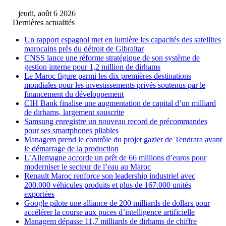
jeudi, août 6 2026
Dernières actualités
Un rapport espagnol met en lumière les capacités des satellites
marocains près du détroit de Gibraltar
CNSS lance une réforme stratégique de son système de
gestion interne pour 1,2 million de dirhams
Le Maroc figure parmi les dix premières destinations
mondiales pour les investissements privés soutenus par le
financement du développement
CIH Bank finalise une augmentation de capital d’un milliard
de dirhams, largement souscrite
Samsung enregistre un nouveau record de précommandes
pour ses smartphones pliables
Managem prend le contrôle du projet gazier de Tendrara avant
le démarrage de la production
L’Allemagne accorde un prêt de 66 millions d’euros pour
moderniser le secteur de l’eau au Maroc
Renault Maroc renforce son leadership industriel avec
200.000 véhicules produits et plus de 167.000 unités
exportées
Google pilote une alliance de 200 milliards de dollars pour
accélérer la course aux puces d’intelligence artificielle
Managem dépasse 11,7 milliards de dirhams de chiffre