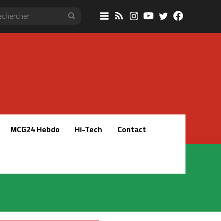
Sidebar
RSS
Instagram
YouTube
Twitter
Faceboo
Rechercher
(barre
latérale)
MCG24 Hebdo
Hi-Tech
Contact