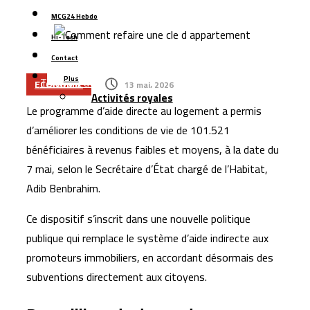
Samsung enregistre un nouveau record de
MCG24 Hebdo
précommandes pour ses smartphones pliables
Hi-Tech
Managem prend le contrôle du projet gazier de
Contact
Tendrara avant le démarrage de la production
Plus
ECONOMIE
13 mai، 2026
Activités royales
L’Allemagne accorde un prêt de 66 millions d’euros pour
Le programme d’aide directe au logement a permis
moderniser le secteur de l’eau au Maroc
d’améliorer les conditions de vie de 101.521
Renault Maroc renforce son leadership industriel avec
bénéficiaires à revenus faibles et moyens, à la date du
200.000 véhicules produits et plus de 167.000 unités
7 mai, selon le Secrétaire d’État chargé de l’Habitat,
exportées
Adib Benbrahim.
Google pilote une alliance de 200 milliards de dollars
Ce dispositif s’inscrit dans une nouvelle politique
pour accélérer la course aux puces d’intelligence
publique qui remplace le système d’aide indirecte aux
artificielle
promoteurs immobiliers, en accordant désormais des
Managem dépasse 11,7 milliards de dirhams de chiffre
subventions directement aux citoyens.
d’affaires au premier semestre 2026