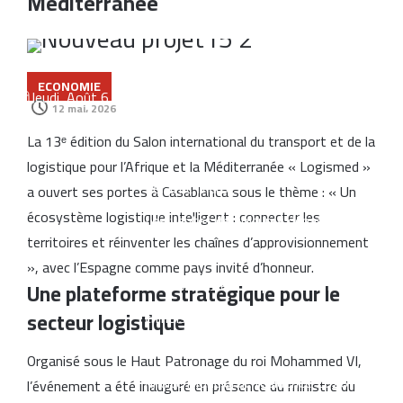
Méditerranée
Casablanca pour 1,8 milliard de dirhams
Casablanca : l’aéroport Mohammed V
ECONOMIE
raccordé à la LGV
Jeudi, Août 6 2026
12 mai، 2026
Cap Holding renforce sa présence dans
La 13ᵉ édition du Salon international du transport et de la
l’agroalimentaire avec l’acquisition de
logistique pour l’Afrique et la Méditerranée « Logismed »
Forafric Maroc
a ouvert ses portes à Casablanca sous le thème : « Un
écosystème logistique intelligent : connecter les
Les ventes de voitures dépassent
territoires et réinventer les chaînes d’approvisionnement
152.000 unités au Maroc, portées par
», avec l’Espagne comme pays invité d’honneur.
les modèles électriques et les marques
Une plateforme stratégique pour le
secteur logistique
chinoises
Le Maroc se classe 106ᵉ au monde dans
Organisé sous le Haut Patronage du roi Mohammed VI,
l’indice mondial de résidence 2026
l’événement a été inauguré en présence du ministre du