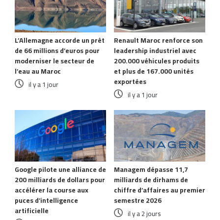
L’Allemagne accorde un prêt
Renault Maroc renforce son
de 66 millions d’euros pour
leadership industriel avec
moderniser le secteur de
200.000 véhicules produits
l’eau au Maroc
et plus de 167.000 unités
exportées
il y a 1 jour
il y a 1 jour
Google pilote une alliance de
Managem dépasse 11,7
200 milliards de dollars pour
milliards de dirhams de
accélérer la course aux
chiffre d’affaires au premier
puces d’intelligence
semestre 2026
artificielle
il y a 2 jours