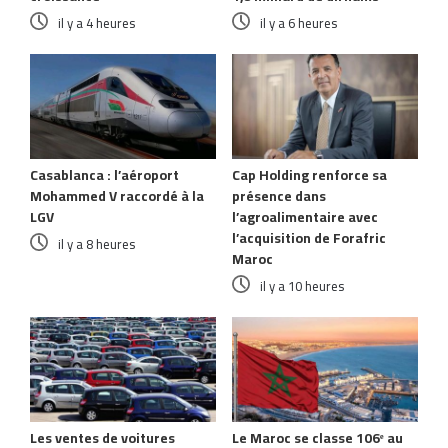
il y a 4 heures
il y a 6 heures
Casablanca : l’aéroport
Cap Holding renforce sa
Mohammed V raccordé à la
présence dans
LGV
l’agroalimentaire avec
l’acquisition de Forafric
il y a 8 heures
Maroc
il y a 10 heures
Les ventes de voitures
Le Maroc se classe 106ᵉ au