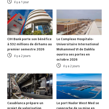
il y a 1 jour
CIH Bank porte son bénéfice
Le Complexe Hospitalo-
à 532 millions de dirhams au
Universitaire International
premier semestre 2026
Mohammed VI de Dakhla
ouvrira ses portes en
il y a 2 jours
octobre 2026
il y a 2 jours
Casablanca prépare un
Le port Nador West Med se
projet de valorisation
rapproche de sa mise en