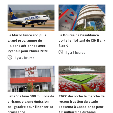
Articles similaires
Le Maroc lance son plus
La Bourse de Casablanca
grand programme de
porte le flottant de CIH Bank
liaisons aériennes avec
à 35 %
Ryanair pour l’hiver 2026
il y a 3 heures
il y a 2 heures
LabelVie lève 500 millions de
TGCC décroche le marché de
dirhams via une émission
reconstruction du stade
obligataire pour financer sa
Tessema à Casablanca pour
croissance
1,8 milliard de dirhams