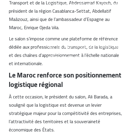
Transport et de la Logistique, Abdessamad Kayouh, du
Un rapport espagnol met en lumière les
président de la région Casablanca-Settat, Abdellatif
capacités des satellites marocains près
Maâzouz, ainsi que de l’ambassadeur d’Espagne au
du détroit de Gibraltar
Maroc, Enrique Ojeda Vila.
CNSS lance une réforme stratégique de
Le salon s’impose comme une plateforme de référence
son système de gestion interne pour 1,2
dédiée aux professionnels du transport, de la logistique
et des chaînes d’approvisionnement à l’échelle nationale
million de dirhams
et internationale.
Le Maroc renforce son positionnement
logistique régional
À cette occasion, le président du salon, Ali Barada, a
souligné que la logistique est devenue un levier
stratégique majeur pour la compétitivité des entreprises,
l’attractivité des territoires et la souveraineté
économique des États.