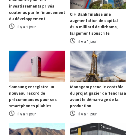
investissements privés
soutenus par le financement
CIH Bank finalise une
du développement
augmentation de capital
d’un milliard de dirhams,
il y a 1 jour
largement souscrite
il y a 1 jour
Samsung enregistre un
Managem prend le contrôle
nouveau record de
du projet gazier de Tendrara
précommandes pour ses
avant le démarrage de la
smartphones pliables
production
il y a 1 jour
il y a 1 jour