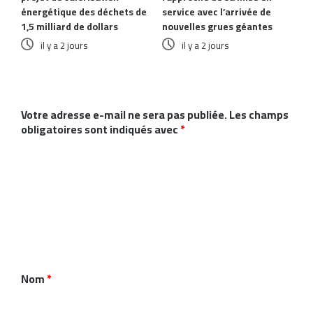
énergétique des déchets de
service avec l’arrivée de
1,5 milliard de dollars
nouvelles grues géantes
il y a 2 jours
il y a 2 jours
Laisser un commentaire
Votre adresse e-mail ne sera pas publiée.
Les champs
obligatoires sont indiqués avec
*
C
o
m
m
e
n
Nom
*
t
a