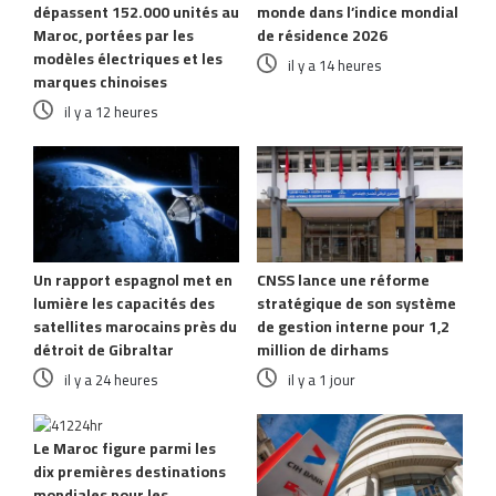
dépassent 152.000 unités au
monde dans l’indice mondial
Maroc, portées par les
de résidence 2026
modèles électriques et les
il y a 14 heures
marques chinoises
il y a 12 heures
Un rapport espagnol met en
CNSS lance une réforme
lumière les capacités des
stratégique de son système
satellites marocains près du
de gestion interne pour 1,2
détroit de Gibraltar
million de dirhams
il y a 24 heures
il y a 1 jour
Le Maroc figure parmi les
dix premières destinations
mondiales pour les