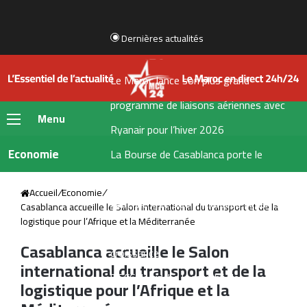
Dernières actualités
Le Maroc lance son plus grand
programme de liaisons aériennes avec
Menu
Ryanair pour l’hiver 2026
Economie
La Bourse de Casablanca porte le
flottant de CIH Bank à 35 %
Accueil
/
Economie
/
LabelVie lève 500 millions de dirhams via
Casablanca accueille le Salon international du transport et de la
logistique pour l’Afrique et la Méditerranée
une émission obligataire pour financer sa
Casablanca accueille le Salon
croissance
international du transport et de la
TGCC décroche le marché de
logistique pour l’Afrique et la
reconstruction du stade Tessema à