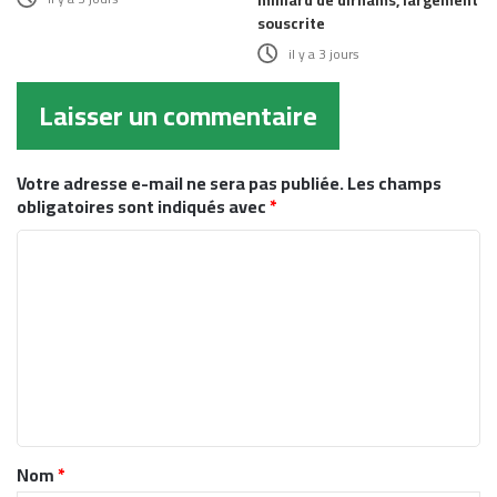
milliard de dirhams, largement
souscrite
il y a 3 jours
Laisser un commentaire
Votre adresse e-mail ne sera pas publiée.
Les champs
obligatoires sont indiqués avec
*
C
o
m
m
e
n
t
Nom
*
a