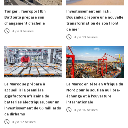
Tanger : l’aéroport Ibn
Investissement émirati :
Battouta prépare son
Bouznika prépare une nouvelle
changement d’échelle
transformation de son front
de mer
il y a 9 heures
il y a 10 heures
Le Maroc se prépare à
Le Maroc en tête en Afrique du
accueillir la première
Nord pour le soutien au libre-
gigafactory africaine de
échange et à l’ouverture
batteries électriques, pour un
internationale
investissement de 65 milliards
il y a 14 heures
de dirhams
il y a 12 heures