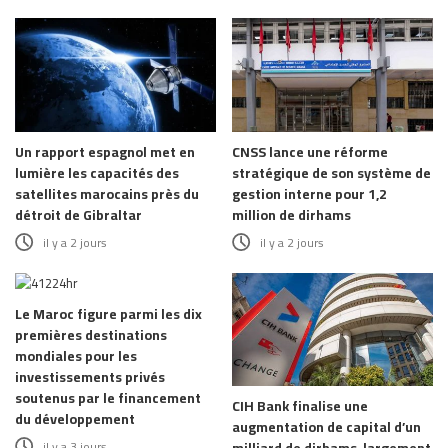
Un rapport espagnol met en
CNSS lance une réforme
lumière les capacités des
stratégique de son système de
satellites marocains près du
gestion interne pour 1,2
détroit de Gibraltar
million de dirhams
il y a 2 jours
il y a 2 jours
Le Maroc figure parmi les dix
premières destinations
mondiales pour les
investissements privés
soutenus par le financement
CIH Bank finalise une
du développement
augmentation de capital d’un
il y a 3 jours