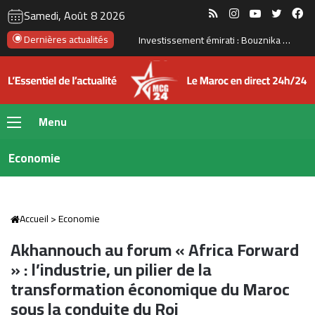
RSS
Instagram
YouTube
Twitte
Fa
Samedi, Août 8 2026
Le Maroc se prépare à accueillir la première gigafactory africaine de batteries électriques, pour un investissement de 65 milliards de dirhams
Dernières actualités
Menu
Economie
Accueil
>
Economie
Akhannouch au forum « Africa Forward
» : l’industrie, un pilier de la
transformation économique du Maroc
sous la conduite du Roi