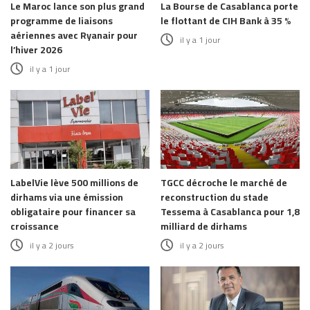
Le Maroc lance son plus grand
La Bourse de Casablanca porte
programme de liaisons
le flottant de CIH Bank à 35 %
aériennes avec Ryanair pour
il y a 1 jour
l’hiver 2026
il y a 1 jour
LabelVie lève 500 millions de
TGCC décroche le marché de
dirhams via une émission
reconstruction du stade
obligataire pour financer sa
Tessema à Casablanca pour 1,8
croissance
milliard de dirhams
il y a 2 jours
il y a 2 jours