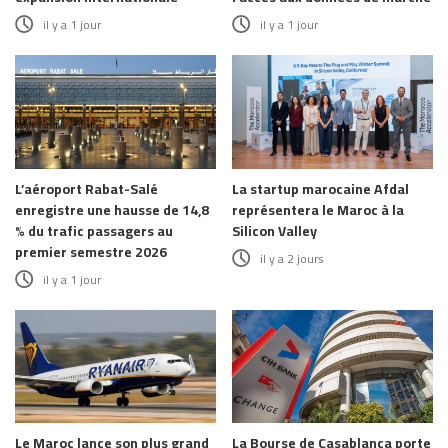
il y a 1 jour
il y a 1 jour
L’aéroport Rabat-Salé
La startup marocaine Afdal
enregistre une hausse de 14,8
représentera le Maroc à la
% du trafic passagers au
Silicon Valley
premier semestre 2026
il y a 2 jours
il y a 1 jour
Le Maroc lance son plus grand
La Bourse de Casablanca porte