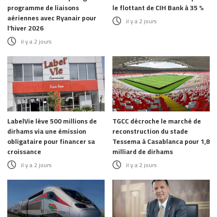
programme de liaisons
le flottant de CIH Bank à 35 %
aériennes avec Ryanair pour
il y a 2 jours
l’hiver 2026
il y a 2 jours
LabelVie lève 500 millions de
TGCC décroche le marché de
dirhams via une émission
reconstruction du stade
obligataire pour financer sa
Tessema à Casablanca pour 1,8
croissance
milliard de dirhams
il y a 2 jours
il y a 2 jours