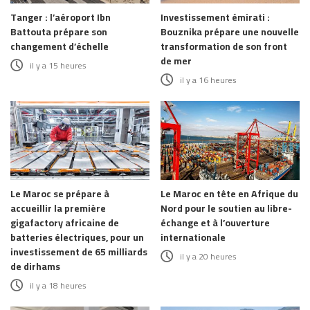
Tanger : l’aéroport Ibn
Investissement émirati :
Battouta prépare son
Bouznika prépare une nouvelle
changement d’échelle
transformation de son front
de mer
il y a 15 heures
il y a 16 heures
Le Maroc se prépare à
Le Maroc en tête en Afrique du
accueillir la première
Nord pour le soutien au libre-
gigafactory africaine de
échange et à l’ouverture
batteries électriques, pour un
internationale
investissement de 65 milliards
il y a 20 heures
de dirhams
il y a 18 heures