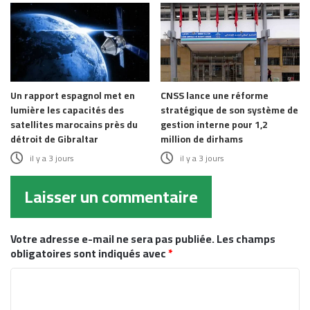
Un rapport espagnol met en
CNSS lance une réforme
lumière les capacités des
stratégique de son système de
satellites marocains près du
gestion interne pour 1,2
détroit de Gibraltar
million de dirhams
il y a 3 jours
il y a 3 jours
Laisser un commentaire
Votre adresse e-mail ne sera pas publiée.
Les champs
obligatoires sont indiqués avec
*
C
o