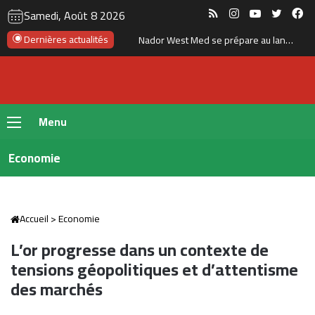
RSS
Instagram
YouTube
Twitte
Fa
Samedi, Août 8 2026
Tanger : l’aéroport Ibn Battouta prépare son changement d’échelle
Dernières actualités
Menu
Economie
Accueil
>
Economie
L’or progresse dans un contexte de
tensions géopolitiques et d’attentisme
des marchés