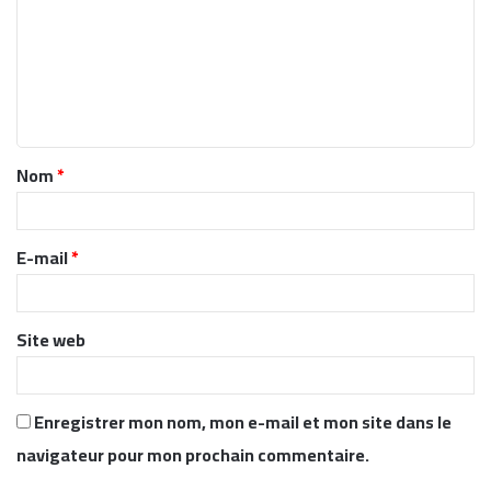
m
m
e
n
t
Nom
*
a
i
r
E-mail
*
e
*
Site web
Enregistrer mon nom, mon e-mail et mon site dans le
navigateur pour mon prochain commentaire.