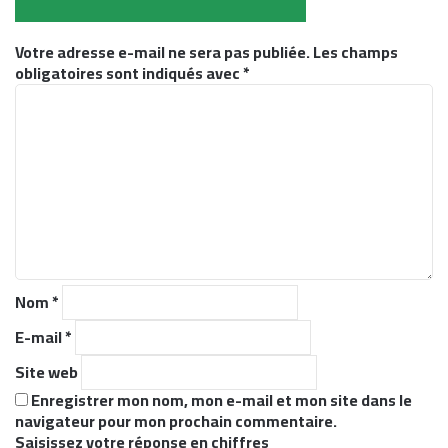
Votre adresse e-mail ne sera pas publiée.
Les champs
obligatoires sont indiqués avec
*
C
o
m
m
e
n
t
a
i
r
Nom
*
e
*
E-mail
*
Site web
Enregistrer mon nom, mon e-mail et mon site dans le
navigateur pour mon prochain commentaire.
Saisissez votre réponse en chiffres