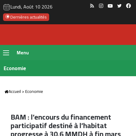
RSS
Instagram
YouTube
Twitte
Fa
Lundi, Août 10 2026
Dernières actualités
Menu
Economie
Accueil
>
Economie
BAM : l’encours du financement
participatif destiné à l’habitat
progresse à 30,6 MMDH à fin mars