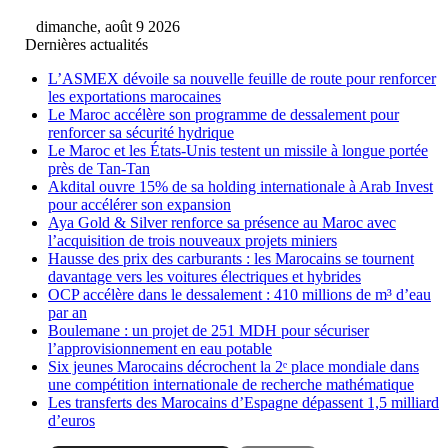
dimanche, août 9 2026
Dernières actualités
L’ASMEX dévoile sa nouvelle feuille de route pour renforcer
les exportations marocaines
Le Maroc accélère son programme de dessalement pour
renforcer sa sécurité hydrique
Le Maroc et les États-Unis testent un missile à longue portée
près de Tan-Tan
Akdital ouvre 15% de sa holding internationale à Arab Invest
pour accélérer son expansion
Aya Gold & Silver renforce sa présence au Maroc avec
l’acquisition de trois nouveaux projets miniers
Hausse des prix des carburants : les Marocains se tournent
davantage vers les voitures électriques et hybrides
OCP accélère dans le dessalement : 410 millions de m³ d’eau
par an
Boulemane : un projet de 251 MDH pour sécuriser
l’approvisionnement en eau potable
Six jeunes Marocains décrochent la 2ᵉ place mondiale dans
une compétition internationale de recherche mathématique
Les transferts des Marocains d’Espagne dépassent 1,5 milliard
d’euros