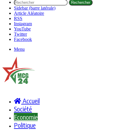
Rechercher
Sidebar (barre latérale)
Article Aléatoire
RSS
Instagram
YouTube
Twitter
Facebook
Menu
Accueil
Société
Economie
Politique