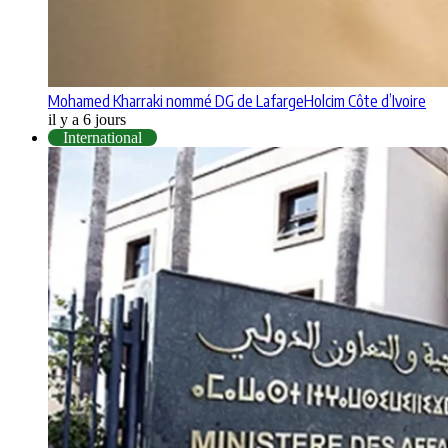
Mohamed Kharraki nommé DG de LafargeHolcim Côte d’Ivoire
il y a 6 jours
International