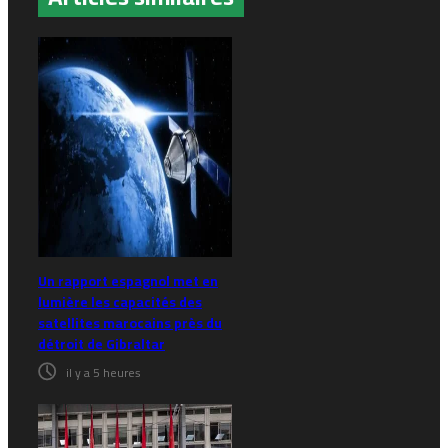
Un rapport espagnol met en
lumière les capacités des
satellites marocains près du
détroit de Gibraltar
il y a 5 heures