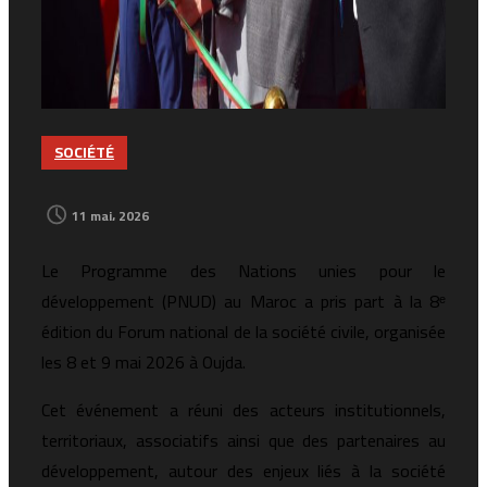
SOCIÉTÉ
11 mai، 2026
Le Programme des Nations unies pour le
développement (PNUD) au Maroc a pris part à la 8ᵉ
édition du Forum national de la société civile, organisée
les 8 et 9 mai 2026 à Oujda.
Cet événement a réuni des acteurs institutionnels,
territoriaux, associatifs ainsi que des partenaires au
développement, autour des enjeux liés à la société