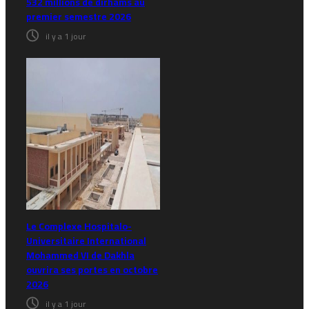
532 millions de dirhams au
premier semestre 2026
il y a 1 jour
Le Complexe Hospitalo-
Universitaire International
Mohammed VI de Dakhla
ouvrira ses portes en octobre
2026
il y a 1 jour