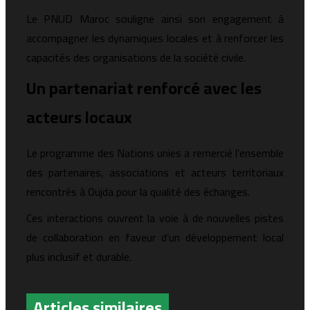
Le PNUD Maroc souligne ainsi son engagement à
accompagner les dynamiques locales et à renforcer les
capacités des organisations de la société civile.
Un partenariat renforcé avec les
acteurs locaux
Le programme des Nations unies a remercié l’ensemble
des partenaires, associations et acteurs territoriaux
rencontrés à Oujda pour la qualité des échanges.
Ces interactions ouvrent la voie à de nouvelles pistes
de collaboration en faveur d’un développement local
plus inclusif et durable.
Articles similaires