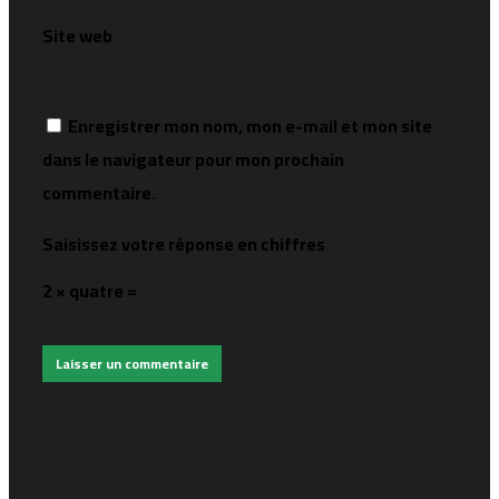
Site web
Enregistrer mon nom, mon e-mail et mon site
dans le navigateur pour mon prochain
commentaire.
Saisissez votre réponse en chiffres
2 × quatre =