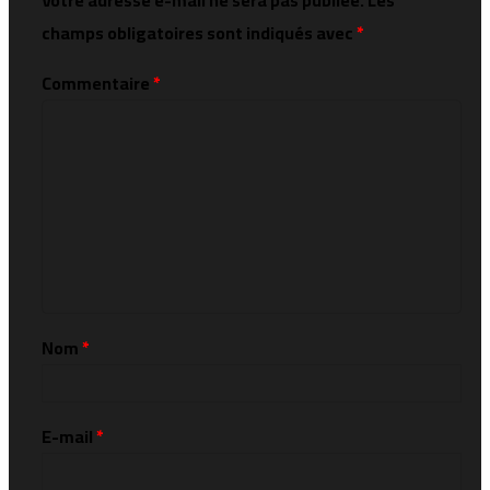
Votre adresse e-mail ne sera pas publiée.
Les
champs obligatoires sont indiqués avec
*
Commentaire
*
Nom
*
E-mail
*