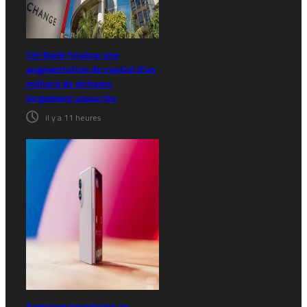
CIH Bank finalise une
augmentation de capital d’un
milliard de dirhams,
largement souscrite
il y a 11 heures
Samsung enregistre un