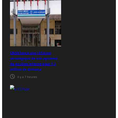
CNSS lance une réforme
stratégique de son système
de gestion interne pour 1,2
million de dirhams
il y a 7 heures