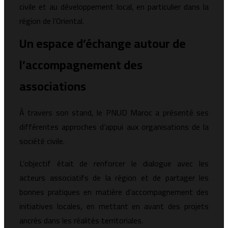
civile et au développement local, en particulier dans la
région de l’Oriental.
Un espace d’échange autour de
l’accompagnement des
associations
À travers son stand, le PNUD Maroc a présenté ses
différentes approches d’appui aux organisations de la
société civile.
L’objectif était de renforcer le dialogue avec les
acteurs associatifs de la région et de partager les
bonnes pratiques en matière d’accompagnement des
initiatives locales, en mettant en avant des projets
ancrés dans les réalités territoriales.