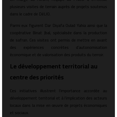
plusieurs visites de terrain auprès de projets soutenus
dans le cadre de DéLIO.
Parmi eux figurent Dar Diyafa Oulad Yahia ainsi que la
coopérative Binat Jbal, spécialisée dans la production
de safran. Ces visites ont permis de mettre en avant
des expériences concrètes d’autonomisation
économique et de valorisation des produits du terroir.
Le développement territorial au
centre des priorités
Ces initiatives illustrent l’importance accordée au
développement territorial et à l’implication des acteurs
locaux dans la mise en œuvre de projets économiques
et sociaux.