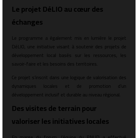
Le projet DéLIO au cœur des
échanges
Le programme a également mis en lumière le projet
DéLIO, une initiative visant à soutenir des projets de
développement local basés sur les ressources, les
savoir-faire et les besoins des territoires.
Ce projet s’inscrit dans une logique de valorisation des
dynamiques locales et de promotion d’un
développement inclusif et durable au niveau régional.
Des visites de terrain pour
valoriser les initiatives locales
En marge du forum, l’équipe du PNUD a effectué