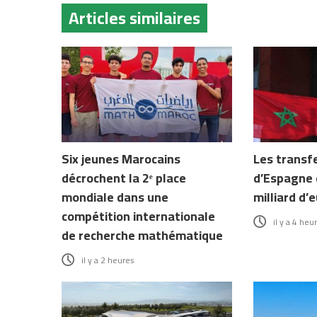
Articles similaires
Six jeunes Marocains
Les transf
décrochent la 2ᵉ place
d’Espagne 
mondiale dans une
milliard d’
compétition internationale
il y a 4 heu
de recherche mathématique
il y a 2 heures