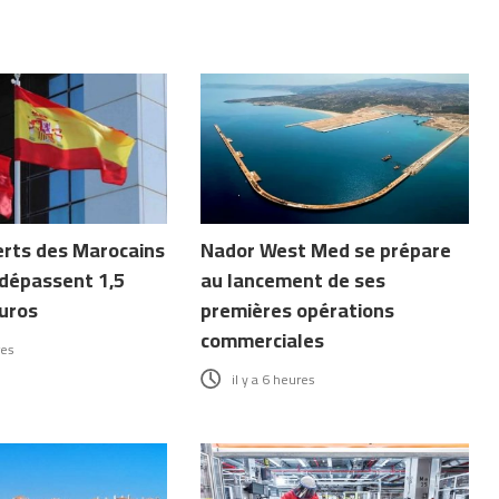
erts des Marocains
Nador West Med se prépare
dépassent 1,5
au lancement de ses
euros
premières opérations
commerciales
res
il y a 6 heures