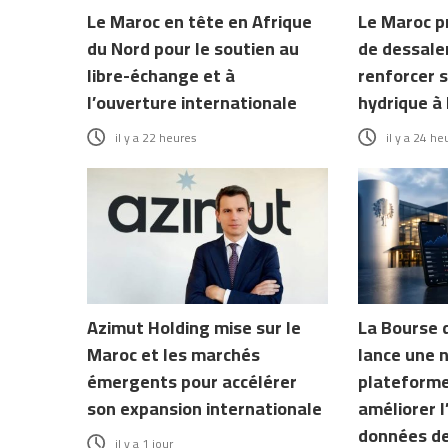
Le Maroc en tête en Afrique
Le Maroc p
du Nord pour le soutien au
de dessale
libre-échange et à
renforcer s
l’ouverture internationale
hydrique à 
il y a 22 heures
il y a 24 he
Azimut Holding mise sur le
La Bourse 
Maroc et les marchés
lance une 
émergents pour accélérer
plateforme
son expansion internationale
améliorer l
données d
il y a 1 jour