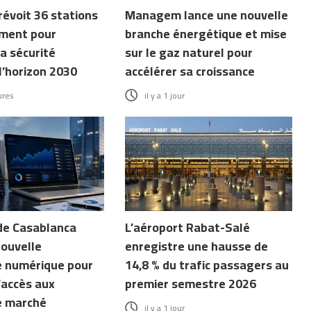
révoit 36 stations
Managem lance une nouvelle
ment pour
branche énergétique et mise
a sécurité
sur le gaz naturel pour
l’horizon 2030
accélérer sa croissance
ures
il y a 1 jour
de Casablanca
L’aéroport Rabat-Salé
nouvelle
enregistre une hausse de
 numérique pour
14,8 % du trafic passagers au
’accès aux
premier semestre 2026
e marché
il y a 1 jour