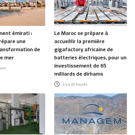
ent émirati :
Le Maroc se prépare à
répare une
accueillir la première
ransformation de
gigafactory africaine de
de mer
batteries électriques, pour un
investissement de 65
ures
milliards de dirhams
il y a 20 heures