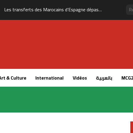
Les transferts des Marocains d’Espagne dépassent 1,5 milliard d’euros
Art & Culture
International
Vidéos
بالعربية
MCG2