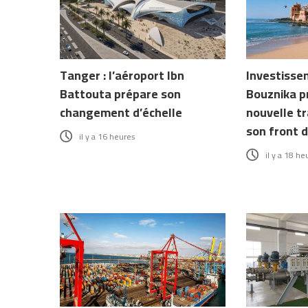
Tanger : l’aéroport Ibn
Investissem
Battouta prépare son
Bouznika p
changement d’échelle
nouvelle t
son front 
il y a 16 heures
il y a 18 he