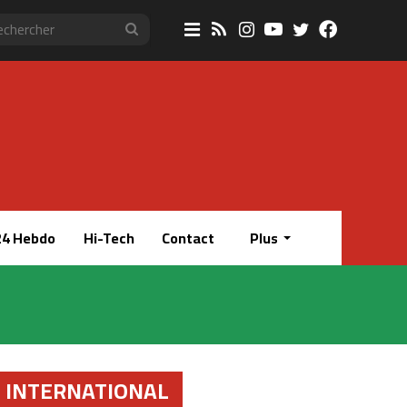
Sidebar
RSS
Instagram
YouTube
Twitter
Faceboo
Rechercher
(barre
latérale)
4 Hebdo
Hi-Tech
Contact
Plus
INTERNATIONAL