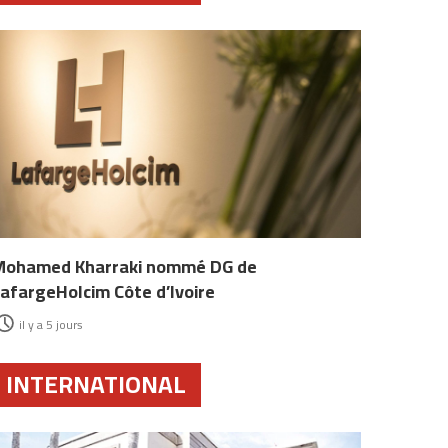
Mohamed Kharraki nommé DG de
afargeHolcim Côte d’Ivoire
il y a 5 jours
INTERNATIONAL