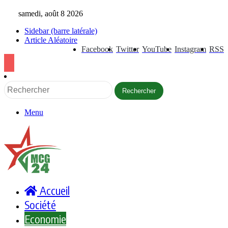
samedi, août 8 2026
Sidebar (barre latérale)
Article Aléatoire
Facebook
Twitter
YouTube
Instagram
RSS
Nador West Med se prépare au lancement de ses premières opérations commerciales
Rechercher
Menu
Accueil
Société
Economie