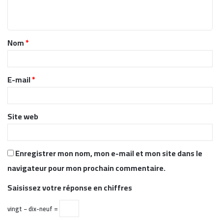
e
n
t
Nom
*
a
i
r
E-mail
*
e
*
Site web
Enregistrer mon nom, mon e-mail et mon site dans le
navigateur pour mon prochain commentaire.
Saisissez votre réponse en chiffres
vingt − dix-neuf =