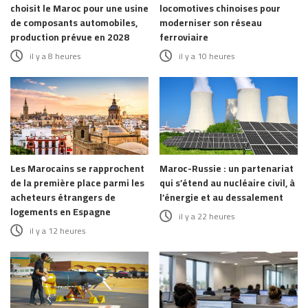
choisit le Maroc pour une usine
locomotives chinoises pour
de composants automobiles,
moderniser son réseau
production prévue en 2028
ferroviaire
il y a 8 heures
il y a 10 heures
Les Marocains se rapprochent
Maroc-Russie : un partenariat
de la première place parmi les
qui s’étend au nucléaire civil, à
acheteurs étrangers de
l’énergie et au dessalement
logements en Espagne
il y a 22 heures
il y a 12 heures