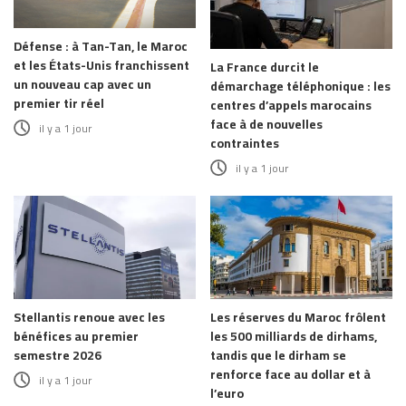
Défense : à Tan-Tan, le Maroc
et les États-Unis franchissent
La France durcit le
un nouveau cap avec un
démarchage téléphonique : les
premier tir réel
centres d’appels marocains
face à de nouvelles
il y a 1 jour
contraintes
il y a 1 jour
Stellantis renoue avec les
Les réserves du Maroc frôlent
bénéfices au premier
les 500 milliards de dirhams,
semestre 2026
tandis que le dirham se
renforce face au dollar et à
il y a 1 jour
l’euro