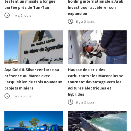
testent un missile à longue
holding internationale à Arab
portée près de Tan-Tan
Invest pour accélérer son
expansion
il y a 2 jours
il y a 2 jours
Aya Gold & Silver renforce sa
Hausse des prix des
présence au Maroc avec
carburants : les Marocains se
l’acquisition de trois nouveaux
tournent davantage vers les
projets miniers
voitures électriques et
hybrides
il y a 2 jours
il y a 2 jours