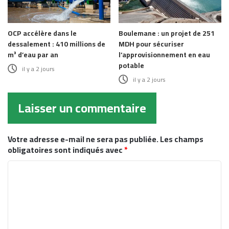
OCP accélère dans le
Boulemane : un projet de 251
dessalement : 410 millions de
MDH pour sécuriser
m³ d’eau par an
l’approvisionnement en eau
potable
il y a 2 jours
il y a 2 jours
Laisser un commentaire
Votre adresse e-mail ne sera pas publiée.
Les champs
obligatoires sont indiqués avec
*
C
o
m
m