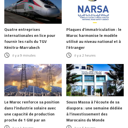
Quatre entreprises
Plaques d’immatriculation : le
internationales en lice pour
Maroc harmonise le modèle
fournir les rails du TGV
utilisé au niveau national et à
Kénitra-Marrakech
l’étranger
il y a 9 minutes
il y a 2 heures
Le Maroc renforce sa position
Souss Massa à l’écoute de sa
dans l’industrie solaire avec
diaspora : une semaine dédiée
une capacité de production
à l’investissement des
proche de 1 GW par an
Marocains du Monde
il y a 4 heures
il y a 5 heures