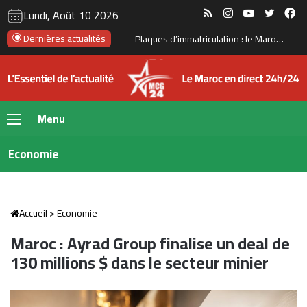
RSS
Instagram
YouTube
Twitte
Fa
Lundi, Août 10 2026
Dernières actualités
Le Maroc renforce sa position dans l’industrie solaire avec une capacité de production proche de 1 GW par an
Menu
Economie
Accueil
>
Economie
Maroc : Ayrad Group finalise un deal de
130 millions $ dans le secteur minier