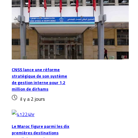
CNSS lance une réforme
stratégique de son système
de gestion interne pour 1,2
million de dirhams
il y a 2 jours
Le Maroc figure parmi les dix
premières destinations