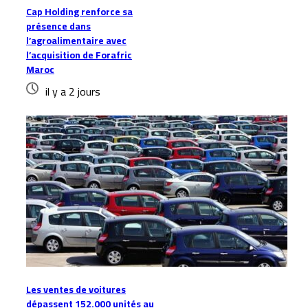
Cap Holding renforce sa
présence dans
l’agroalimentaire avec
l’acquisition de Forafric
Maroc
il y a 2 jours
Les ventes de voitures
dépassent 152.000 unités au