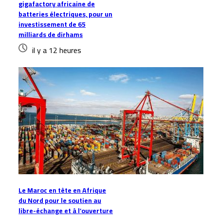
gigafactory africaine de
batteries électriques, pour un
investissement de 65
milliards de dirhams
il y a 12 heures
Le Maroc en tête en Afrique
du Nord pour le soutien au
libre-échange et à l’ouverture