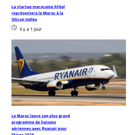
La startup marocaine Afdal
représentera le Maroc à la
Silicon Valley
il y a 1 jour
Le Maroc lance son plus grand
programme de liaisons
aériennes avec Ryanair pour
l’hiver 2026