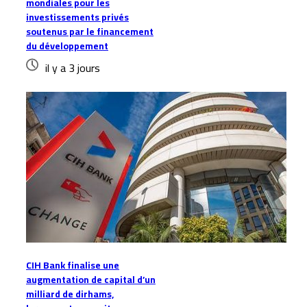
mondiales pour les
investissements privés
soutenus par le financement
du développement
il y a 3 jours
CIH Bank finalise une
augmentation de capital d’un
milliard de dirhams,