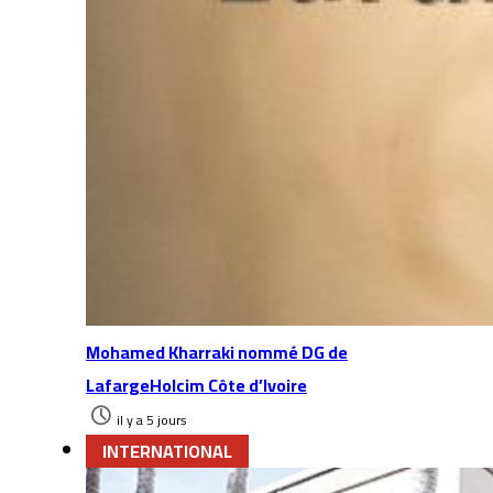
Mohamed Kharraki nommé DG de
LafargeHolcim Côte d’Ivoire
il y a 5 jours
INTERNATIONAL