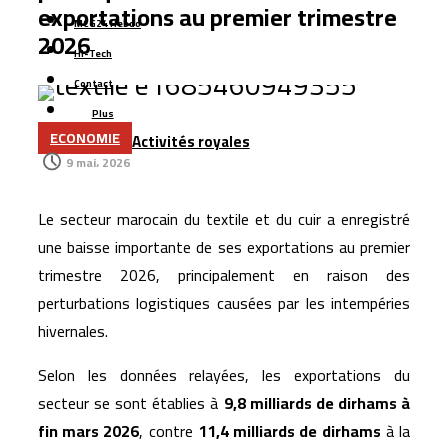
renforcer sa sécurité hydrique à l’horizon 2030
exportations au premier trimestre
MCG24 Hebdo
Managem lance une nouvelle branche énergétique et
2026
Hi-Tech
mise sur le gaz naturel pour accélérer sa croissance
Contact
Azimut Holding mise sur le Maroc et les marchés
Plus
émergents pour accélérer son expansion internationale
ECONOMIE
Activités royales
La Bourse de Casablanca lance une nouvelle plateforme
9 mai، 2026
numérique pour améliorer l’accès aux données de
marché
Le secteur marocain du textile et du cuir a enregistré
L’aéroport Rabat-Salé enregistre une hausse de 14,8 %
une baisse importante de ses exportations au premier
du trafic passagers au premier semestre 2026
trimestre 2026, principalement en raison des
La startup marocaine Afdal représentera le Maroc à la
perturbations logistiques causées par les intempéries
hivernales.
Silicon Valley
Selon les données relayées, les exportations du
secteur se sont établies à
9,8 milliards de dirhams à
fin mars 2026
, contre
11,4 milliards de dirhams
à la