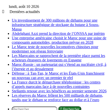
lundi, août 10 2026
Dernières actualités
Un investissement de 300 millions de dirhams pour une
infrastructure stratégique de stockage du butane à Souss-
Massa
Abdelghani Azzi prend la direction de l’ONSSA par intérim
Une entreprise américaine choisit le Maroc pour une usine de
composants automobiles, production prévue en 2028
Le Maroc teste de nouvelles locomotives chinoises pour
moderniser son réseau ferroviaire
Les Marocains se rapprochent de la première place parmi les
acheteurs étrangers de logements en Espagne
Maroc-Russie : un partenariat qui s’étend au nucléaire civil, à
l’énergie et au dessalement
Défense : à Tan-Tan, le Maroc et les États-Unis franchissent
un nouveau cap avec un premier tir réel
La France durcit le démarchage téléphonique : les centres
d’appels marocains face à de nouvelles contraintes
Stellantis renoue avec les bénéfices au premier semestre 2026
Les réserves du Maroc frôlent les 500 milliards de dirhams,
tandis que le dirham se renforce face au dollar et à l’euro
Rechercher