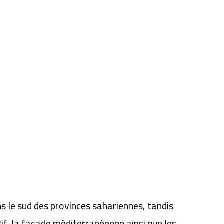
 le sud des provinces sahariennes, tandis
f, la façade méditerranéenne ainsi que les