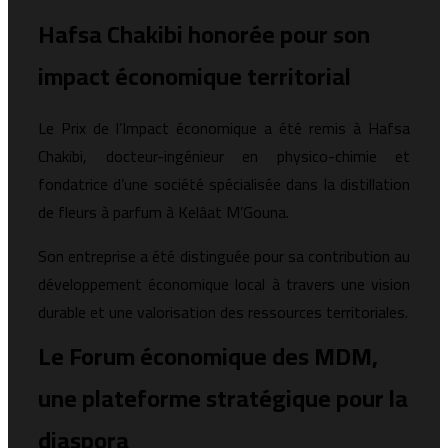
Hafsa Chakibi honorée pour son
impact économique territorial
Le Prix de l’Impact économique a été remis à Hafsa
Chakibi, docteur-ingénieur en physico-chimie et
fondatrice d’une société spécialisée dans la distillation
de fleurs à parfum à Kelâat M’Gouna.
Son entreprise a été distinguée pour sa contribution au
développement économique local à travers une vision
durable et une valorisation des ressources territoriales.
Le Forum économique des MDM,
une plateforme stratégique pour la
diaspora