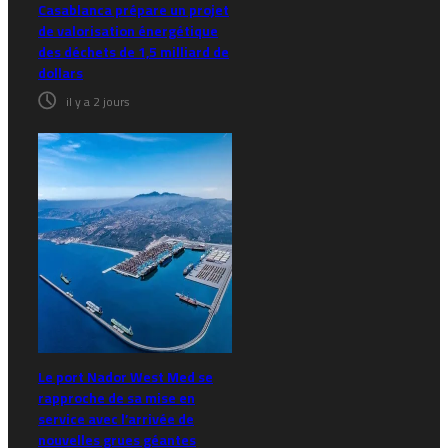
Casablanca prépare un projet
de valorisation énergétique
des déchets de 1,5 milliard de
dollars
il y a 2 jours
Le port Nador West Med se
rapproche de sa mise en
service avec l’arrivée de
nouvelles grues géantes