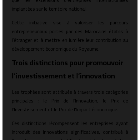
que les extensions d’entreprises internationales
implantées sur le territoire national.
Cette initiative vise à valoriser les parcours
entrepreneuriaux portés par des Marocains établis à
l’étranger et à mettre en lumière leur contribution au
développement économique du Royaume.
Trois distinctions pour promouvoir
l’investissement et l’innovation
Les trophées sont attribués à travers trois catégories
principales : le Prix de l’Innovation, le Prix de
l’Investissement et le Prix de l’Impact économique.
Ces distinctions récompensent les entreprises ayant
introduit des innovations significatives, contribué à