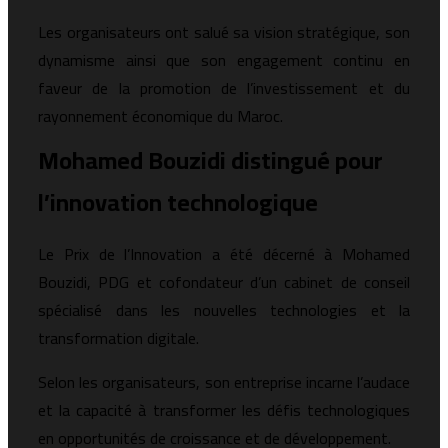
Les organisateurs ont salué sa vision stratégique, son
dynamisme ainsi que son engagement continu en
faveur de la promotion de l’investissement et du
rayonnement économique du Maroc.
Mohamed Bouzidi distingué pour
l’innovation technologique
Le Prix de l’Innovation a été décerné à Mohamed
Bouzidi, PDG et cofondateur d’un cabinet de conseil
spécialisé dans les nouvelles technologies et la
transformation digitale.
Selon les organisateurs, son entreprise incarne l’audace
et la capacité à transformer les défis technologiques
en opportunités de croissance et de développement.