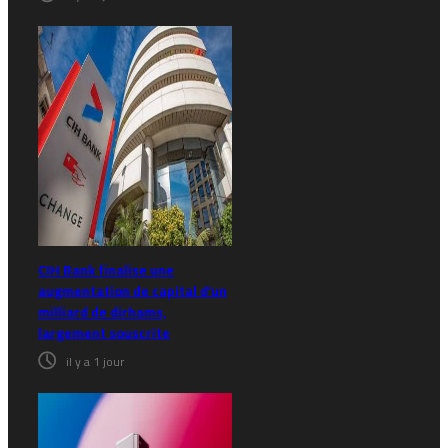
CIH Bank finalise une
augmentation de capital d’un
milliard de dirhams,
largement souscrite
il y a 1 jour