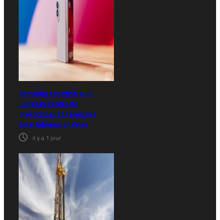
Samsung enregistre un
nouveau record de
précommandes pour ses
smartphones pliables
il y a 1 jour