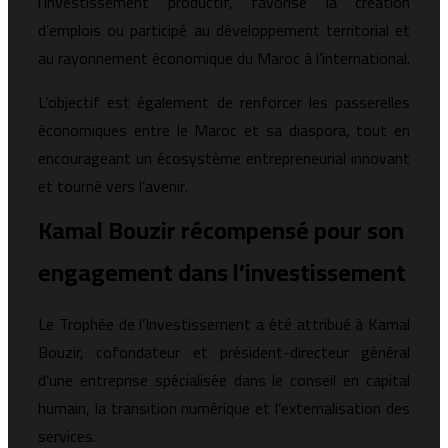
l’investissement productif, favorisé la création
d’emplois ou participé au développement territorial et
au rayonnement économique du Maroc à l’international.
L’objectif est également de renforcer les passerelles
économiques entre le Maroc et sa diaspora, tout en
encourageant un écosystème entrepreneurial innovant
et tourné vers l’avenir.
Kamal Bouzir récompensé pour son
engagement dans l’investissement
Le Trophée de l’Investissement a été attribué à Kamal
Bouzir, cofondateur et président-directeur général
d’une entreprise spécialisée dans le conseil en capital
humain, la transition numérique et l’externalisation des
services.