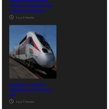
reconstruction du stade
Tessema à Casablanca pour
1,8 milliard de dirhams
il y a 5 heures
Casablanca : l’aéroport
Mohammed V raccordé à la
LGV
il y a 7 heures