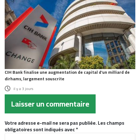
CIH Bank finalise une augmentation de capital d’un milliard de
dirhams, largement souscrite
il y a 3 jours
Laisser un commentaire
Votre adresse e-mail ne sera pas publiée.
Les champs
obligatoires sont indiqués avec
*
C