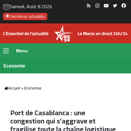
RSS
Instagram
YouTube
Twitte
Fa
Samedi, Août 8 2026
Dernières actualités
Le Maroc se prépare à accueillir la première gigafactory africaine de batteries électriques, pour un investissement de 65 milliards de dirhams
Menu
Economie
Accueil
>
Economie
Port de Casablanca : une
congestion qui s’aggrave et
fragilise toute la chaîne logistique