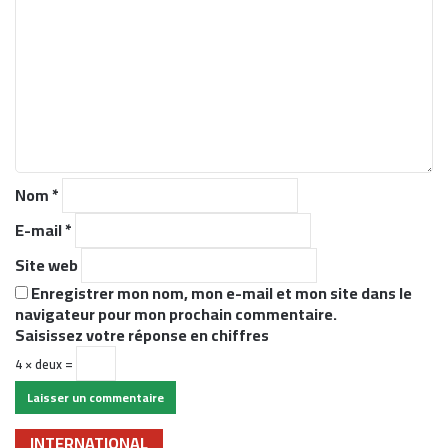
o
m
m
e
n
t
a
i
r
Nom
*
e
*
E-mail
*
Site web
Enregistrer mon nom, mon e-mail et mon site dans le
navigateur pour mon prochain commentaire.
Saisissez votre réponse en chiffres
4 × deux =
INTERNATIONAL