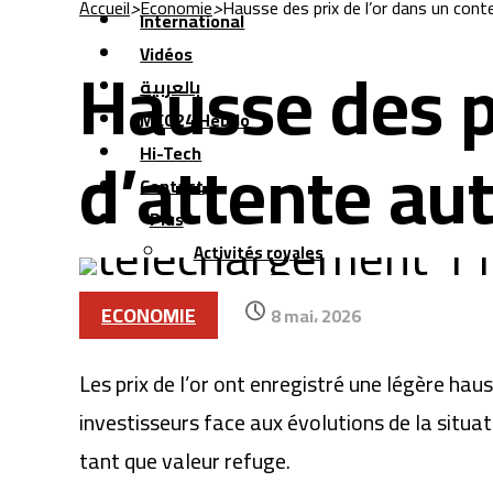
Accueil
>
Economie
>
Hausse des prix de l’or dans un con
International
Hausse des p
Vidéos
بالعربية
MCG24 Hebdo
d’attente au
Hi-Tech
Contact
Plus
Activités royales
ECONOMIE
8 mai، 2026
Les prix de l’or ont enregistré une légère ha
investisseurs face aux évolutions de la situa
tant que valeur refuge.