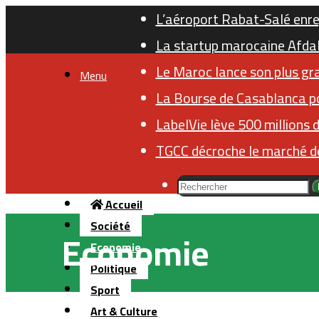
L’aéroport Rabat-Salé enre
La startup marocaine Afdal 
Le Maroc lance son plus gr
Menu
La Bourse de Casablanca po
LabelVie lève 500 millions 
TGCC décroche le marché de
Accueil
Société
Economie
Economie
Politique
Sport
Art & Culture