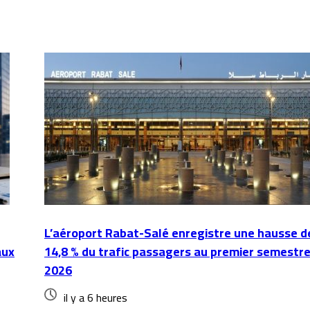
L’aéroport Rabat-Salé enregistre une hausse d
aux
14,8 % du trafic passagers au premier semestr
2026
il y a 6 heures