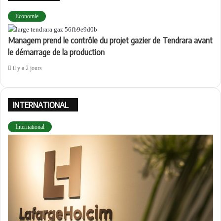
F
e
Economie
r
m
Managem prend le contrôle du projet gazier de Tendrara avant
e
le démarrage de la production
r
il y a 2 jours
INTERNATIONAL
International