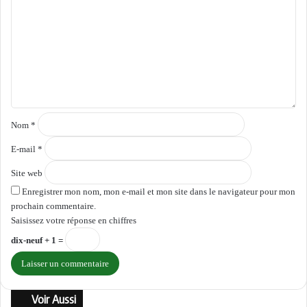
m
m
e
n
t
a
i
r
e
Nom
*
*
E-mail
*
Site web
Enregistrer mon nom, mon e-mail et mon site dans le navigateur pour mon
prochain commentaire.
Saisissez votre réponse en chiffres
dix-neuf + 1 =
Voir Aussi