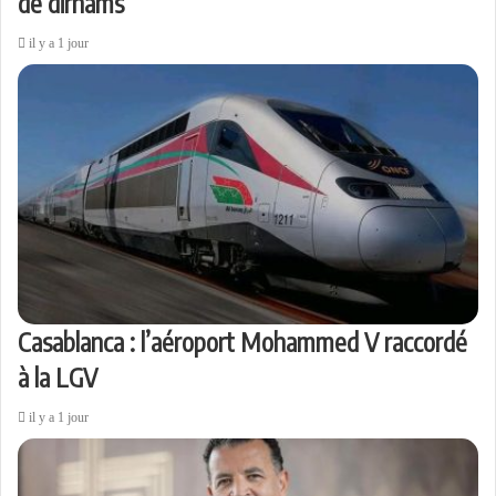
de dirhams
il y a 1 jour
Casablanca : l’aéroport Mohammed V raccordé
à la LGV
il y a 1 jour