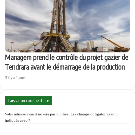
Managem prend le contrôle du projet gazier de
Tendrara avant le démarrage de la production
il y a 2 jours
Laisser un commentaire
Votre adresse e-mail ne sera pas publiée.
Les champs obligatoires sont
indiqués avec
*
C
o