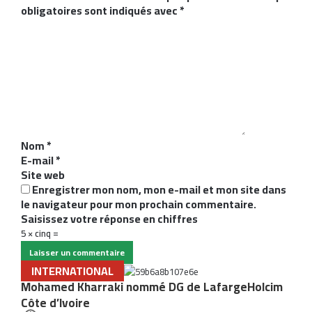
obligatoires sont indiqués avec
*
C
o
m
m
e
n
t
a
i
Nom
*
r
E-mail
*
e
Site web
*
Enregistrer mon nom, mon e-mail et mon site dans
le navigateur pour mon prochain commentaire.
Saisissez votre réponse en chiffres
5 × cinq =
INTERNATIONAL
Mohamed Kharraki nommé DG de LafargeHolcim
Côte d’Ivoire