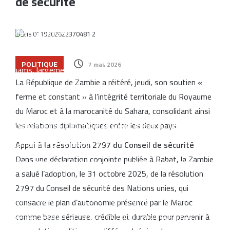
de sécurité
pour les investissements privés soutenus par le financement
du développement
CIH Bank finalise une augmentation de capital d’un milliard de
POLITIQUE
7 mai، 2026
dirhams, largement souscrite
La République de Zambie a réitéré, jeudi, son soutien «
Samsung enregistre un nouveau record de précommandes pour
ferme et constant » à l’intégrité territoriale du Royaume
ses smartphones pliables
du Maroc et à la marocanité du Sahara, consolidant ainsi
Managem prend le contrôle du projet gazier de Tendrara avant
les relations diplomatiques entre les deux pays.
le démarrage de la production
Appui à la résolution 2797 du Conseil de sécurité
Dans une déclaration conjointe publiée à Rabat, la Zambie
L’Allemagne accorde un prêt de 66 millions d’euros pour
a salué l’adoption, le 31 octobre 2025, de la résolution
moderniser le secteur de l’eau au Maroc
2797 du Conseil de sécurité des Nations unies, qui
Renault Maroc renforce son leadership industriel avec 200.000
consacre le plan d’autonomie présenté par le Maroc
comme base sérieuse, crédible et durable pour parvenir à
véhicules produits et plus de 167.000 unités exportées