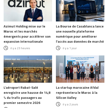
Azimut Holding mise sur le
La Bourse de Casablanca lance
Maroc et les marchés
une nouvelle plateforme
émergents pour accélérer son
numérique pour améliorer
expansion internationale
l’accès aux données de marché
il y a 23 heures
il y a 1 jour
L’aéroport Rabat-Salé
La startup marocaine Afdal
enregistre une hausse de 14,8
représentera le Maroc à la
% du trafic passagers au
Silicon Valley
premier semestre 2026
il y a 2 jours