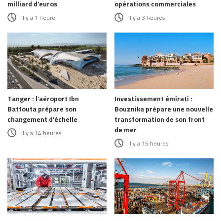
milliard d’euros
opérations commerciales
il y a 1 heure
il y a 3 heures
Tanger : l’aéroport Ibn
Investissement émirati :
Battouta prépare son
Bouznika prépare une nouvelle
changement d’échelle
transformation de son front
de mer
il y a 14 heures
il y a 15 heures