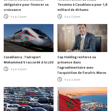
obligataire pour financer sa
Tessema à Casablanca pour 1,8
croissance
milliard de dirhams
il y a 2 jours
il y a 2 jours
Casablanca : l’aéroport
Cap Holding renforce sa
Mohammed V raccordé à la LGV
présence dans
l’agroalimentaire avec
il y a 2 jours
l’acquisition de Forafric Maroc
il y a 2 jours