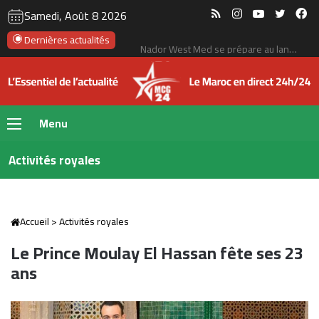
RSS
Instagram
YouTube
Twitte
Fa
Samedi, Août 8 2026
Dernières actualités
Tanger : l’aéroport Ibn Battouta prépare son changement d’échelle
Menu
Activités royales
Accueil
>
Activités royales
Le Prince Moulay El Hassan fête ses 23
ans