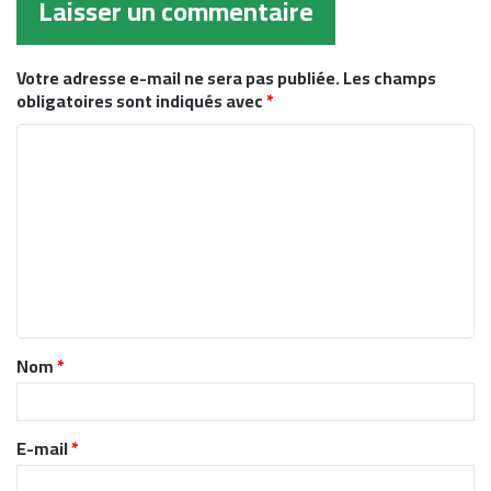
Laisser un commentaire
Votre adresse e-mail ne sera pas publiée.
Les champs
obligatoires sont indiqués avec
*
C
o
m
m
e
n
t
Nom
*
a
i
r
E-mail
*
e