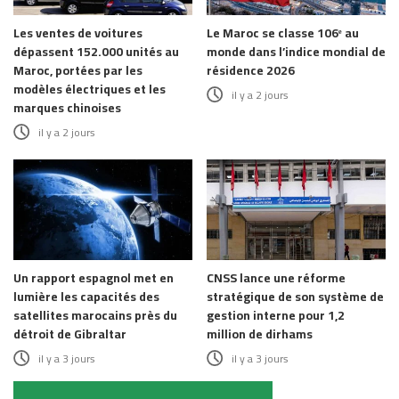
Les ventes de voitures
Le Maroc se classe 106ᵉ au
dépassent 152.000 unités au
monde dans l’indice mondial de
Maroc, portées par les
résidence 2026
modèles électriques et les
il y a 2 jours
marques chinoises
il y a 2 jours
Un rapport espagnol met en
CNSS lance une réforme
lumière les capacités des
stratégique de son système de
satellites marocains près du
gestion interne pour 1,2
détroit de Gibraltar
million de dirhams
il y a 3 jours
il y a 3 jours