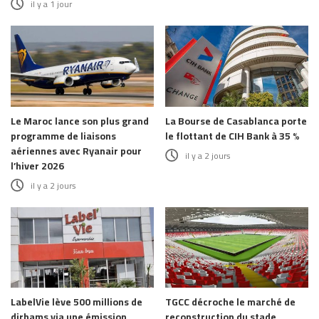
il y a 1 jour
Le Maroc lance son plus grand
La Bourse de Casablanca porte
programme de liaisons
le flottant de CIH Bank à 35 %
aériennes avec Ryanair pour
il y a 2 jours
l’hiver 2026
il y a 2 jours
LabelVie lève 500 millions de
TGCC décroche le marché de
dirhams via une émission
reconstruction du stade