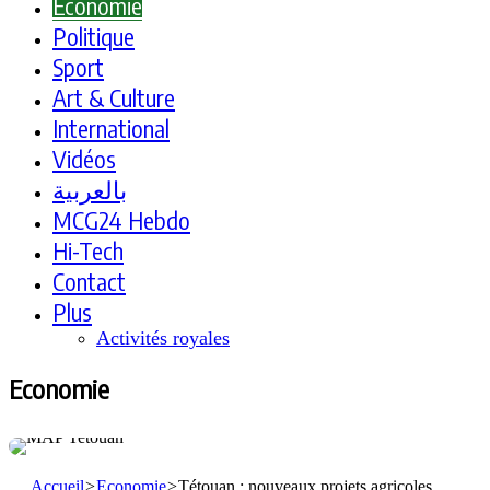
Economie
Politique
Sport
Art & Culture
International
Vidéos
بالعربية
MCG24 Hebdo
Hi-Tech
Contact
Plus
Activités royales
Economie
Accueil
>
Economie
>
Tétouan : nouveaux projets agricoles