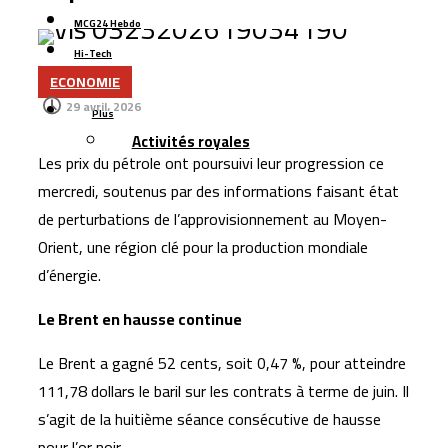
d’eau par an
MCG24 Hebdo
Boulemane : un projet de 251 MDH pour sécuriser
Hi-Tech
l’approvisionnement en eau potable
ECONOMIE
Contact
Six jeunes Marocains décrochent la 2ᵉ place mondiale
29 avril، 2026
Plus
dans une compétition internationale de recherche
Activités royales
mathématique
Les prix du pétrole ont poursuivi leur progression ce
Les transferts des Marocains d’Espagne dépassent
mercredi, soutenus par des informations faisant état
1,5 milliard d’euros
de perturbations de l’approvisionnement au Moyen-
Nador West Med se prépare au lancement de ses
Orient, une région clé pour la production mondiale
premières opérations commerciales
d’énergie.
Tanger : l’aéroport Ibn Battouta prépare son
Le Brent en hausse continue
changement d’échelle
Le
Brent
a gagné 52 cents, soit 0,47 %, pour atteindre
111,78 dollars le baril sur les contrats à terme de juin. Il
s’agit de la huitième séance consécutive de hausse
pour l’or noir.