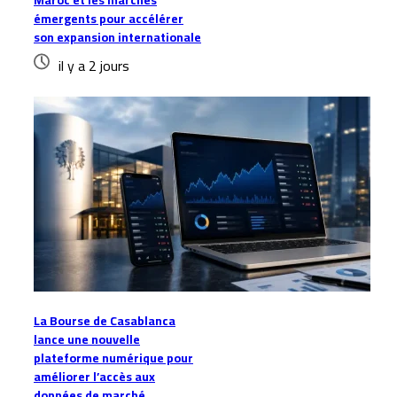
Maroc et les marchés
émergents pour accélérer
son expansion internationale
il y a 2 jours
La Bourse de Casablanca
lance une nouvelle
plateforme numérique pour
améliorer l’accès aux
données de marché