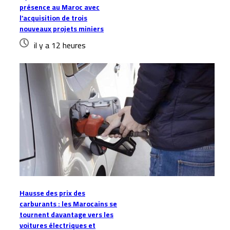
présence au Maroc avec
l’acquisition de trois
nouveaux projets miniers
il y a 12 heures
Hausse des prix des
carburants : les Marocains se
tournent davantage vers les
voitures électriques et