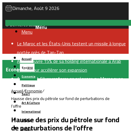
Dimanche, Août 9 2026
Dernières actualités
Menu
Le Maroc et les États-Unis testent un missile à longue
portée près de Tan-Tan
Accueil
Akdital ouvre 15% de sa holding internationale à Arab
Economie
Société
Invest pour accélérer son expansion
Economie
Aya Gold & Silver renforce sa présence au Maroc avec
Politique
l’acquisition de trois nouveaux projets miniers
Accueil
/
Economie
/
Sport
Hausse des prix des carburants : les Marocains se
Hausse des prix du pétrole sur fond de perturbations de
Art & Culture
tournent davantage vers les voitures électriques et
l’offre
International
hybrides
Hausse des prix du pétrole sur fond
Vidéos
OCP accélère dans le dessalement : 410 millions de m³
de perturbations de l’offre
بالعربية