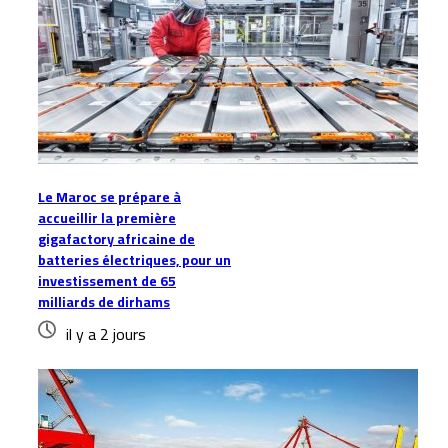
Le Maroc se prépare à
accueillir la première
gigafactory africaine de
batteries électriques, pour un
investissement de 65
milliards de dirhams
il y a 2 jours