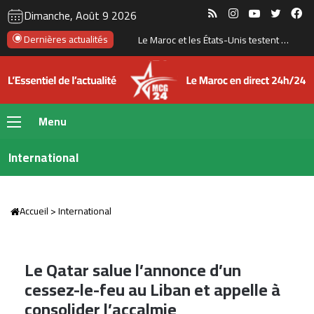
RSS
Instagram
YouTube
Twitte
Fa
Dimanche, Août 9 2026
Dernières actualités
Le Maroc et les États-Unis testent un missile à longue portée près de Tan-Tan
Menu
International
Accueil
>
International
Le Qatar salue l’annonce d’un
cessez-le-feu au Liban et appelle à
consolider l’accalmie