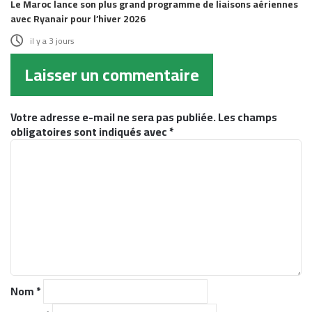
Le Maroc lance son plus grand programme de liaisons aériennes
avec Ryanair pour l’hiver 2026
il y a 3 jours
Laisser un commentaire
Votre adresse e-mail ne sera pas publiée.
Les champs
obligatoires sont indiqués avec
*
C
o
m
m
e
n
t
a
i
r
Nom
*
e
*