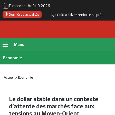
RSS
Instagram
YouTube
Twitter
Fac
Dimanche, Août 9 2026
Dernières actualités
Hausse des prix des carburants : les Marocains se tournent davantage vers les voitures électriques et hybrides
Menu
Economie
Accueil
>
Economie
Le dollar stable dans un contexte
d’attente des marchés face aux
tensions au Moyen-Orient