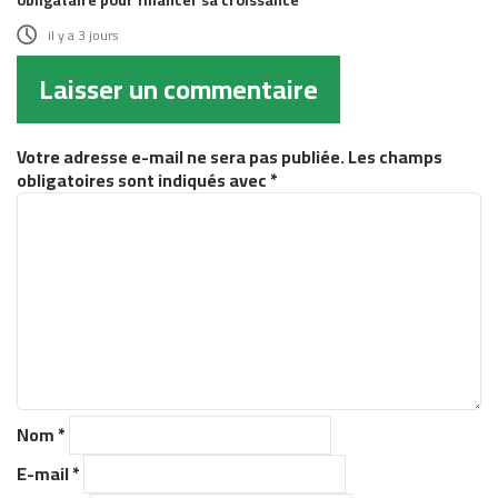
obligataire pour financer sa croissance
il y a 3 jours
Laisser un commentaire
Votre adresse e-mail ne sera pas publiée.
Les champs
obligatoires sont indiqués avec
*
C
o
m
m
e
n
t
a
i
r
Nom
*
e
*
E-mail
*