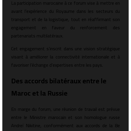
La participation marocaine à ce forum vise à mettre en
avant l’expérience du Royaume dans les secteurs du
transport et de la logistique, tout en réaffirmant son
engagement en faveur du renforcement des
partenariats multilatéraux.
Cet engagement s’inscrit dans une vision stratégique
visant à améliorer la connectivité internationale et à
favoriser l’échange d’expertises entre les pays.
Des accords bilatéraux entre le
Maroc et la Russie
En marge du forum, une réunion de travail est prévue
entre le Ministre marocain et son homologue russe
Andreï Nikitine
, conformément aux accords de la 8e