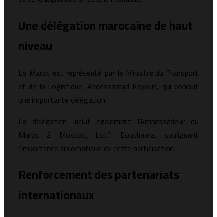
Une délégation marocaine de haut
niveau
Le Maroc est représenté par le Ministre du Transport
et de la Logistique,
Abdessamad Kayouh
, qui conduit
une importante délégation.
La délégation inclut également l’Ambassadeur du
Maroc à Moscou,
Lotfi Bouchaara
, soulignant
l’importance diplomatique de cette participation.
Renforcement des partenariats
internationaux