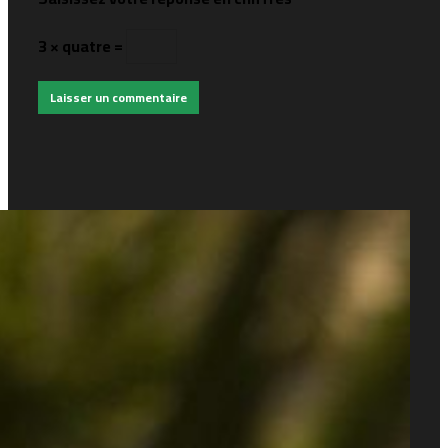
3 × quatre =