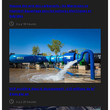
Hausse des prix des carburants : les Marocains se
tournent davantage vers les voitures électriques et
hybrides
il y a 18 heures
OCP accélère dans le dessalement : 410 millions de m³
d’eau par an
il y a 20 heures