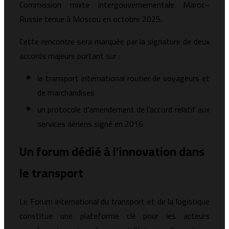
Commission mixte intergouvernementale Maroc–
Russie tenue à Moscou en octobre 2025.
Cette rencontre sera marquée par la signature de deux
accords majeurs portant sur :
le transport international routier de voyageurs et
de marchandises
un protocole d’amendement de l’accord relatif aux
services aériens signé en 2016
Un forum dédié à l’innovation dans
le transport
Le Forum international du transport et de la logistique
constitue une plateforme clé pour les acteurs