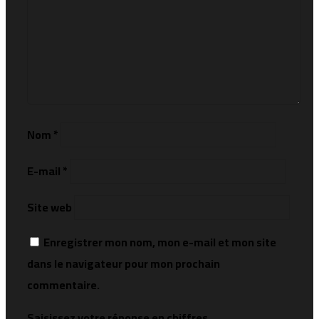
Nom
*
E-mail
*
Site web
Enregistrer mon nom, mon e-mail et mon site
dans le navigateur pour mon prochain
commentaire.
Saisissez votre réponse en chiffres