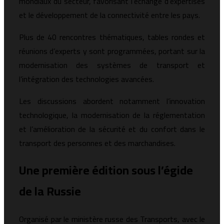
mondiaux du secteur, favorisant l’échange d’expertises
et le développement de la connectivité entre les pays.
Plus de 40 rencontres thématiques, tables rondes et
réunions d’experts y sont programmées, portant sur la
modernisation des systèmes de transport et
l’intégration des technologies avancées.
Les discussions abordent notamment l’innovation
technologique, la modernisation de la réglementation
et l’amélioration de la sécurité et du confort dans le
transport des personnes et des marchandises.
Une première édition sous l’égide
de la Russie
Organisé par le ministère russe des Transports, avec le