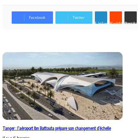
Facebook
Twitter
Linkedin
Reddit
Partager par email
Articles similaires
Tanger : l’aéroport Ibn Battouta prépare son changement d’échelle