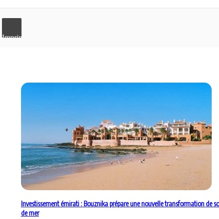
Imprimer
Investissement émirati : Bouznika prépare une nouvelle transformation de so
de mer