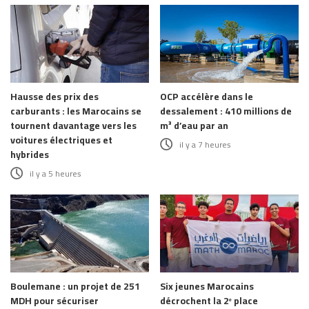
Hausse des prix des
OCP accélère dans le
carburants : les Marocains se
dessalement : 410 millions de
tournent davantage vers les
m³ d’eau par an
voitures électriques et
il y a 7 heures
hybrides
il y a 5 heures
Boulemane : un projet de 251
Six jeunes Marocains
MDH pour sécuriser
décrochent la 2ᵉ place