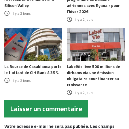
Silicon Valley
aériennes avec Ryanair pour
l’hiver 2026
il y a 2 jours
il y a 2 jours
La Bourse de Casablanca porte
LabelVie lève 500 millions de
le flottant de CIH Bank à 35 %
dirhams via une émission
obligataire pour financer sa
il y a 2 jours
croissance
il y a 2 jours
Laisser un commentaire
Votre adresse e-mail ne sera pas publiée.
Les champs