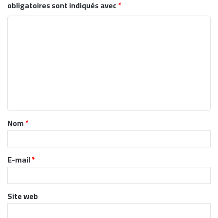
obligatoires sont indiqués avec
*
C
o
m
m
e
n
t
Nom
*
a
i
r
E-mail
*
e
*
Site web