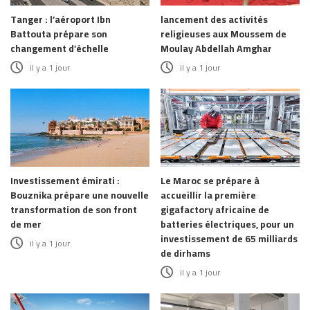
Tanger : l’aéroport Ibn
lancement des activités
Battouta prépare son
religieuses aux Moussem de
changement d’échelle
Moulay Abdellah Amghar
il y a 1 jour
il y a 1 jour
Investissement émirati :
Le Maroc se prépare à
Bouznika prépare une nouvelle
accueillir la première
transformation de son front
gigafactory africaine de
de mer
batteries électriques, pour un
investissement de 65 milliards
il y a 1 jour
de dirhams
il y a 1 jour