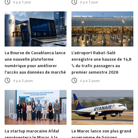
il y a 1 jour
il y a 1 jour
La Bourse de Casablanca lance
L’aéroport Rabat-Salé
une nouvelle plateforme
enregistre une hausse de 14,8
numérique pour améliorer
% du trafic passagers au
l’accès aux données de marché
premier semestre 2026
il y a 2 jours
il y a 2 jours
La startup marocaine Afdal
Le Maroc lance son plus grand
représentera le Maroc à la
programme de liaisons