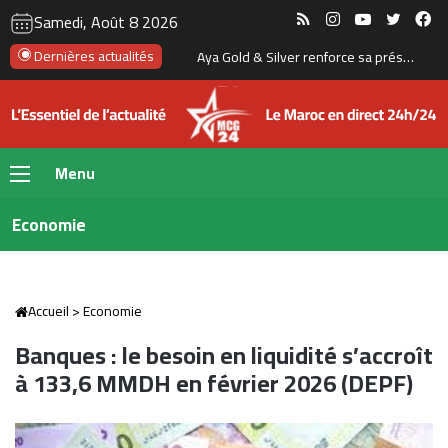
RSS
Instagram
YouTube
Twitte
Fa
Samedi, Août 8 2026
Hausse des prix des carburants : les Marocains se tournent davantage vers les voitures électriques et hybrides
Dernières actualités
Menu
Economie
Accueil
>
Economie
Banques : le besoin en liquidité s’accroît
à 133,6 MMDH en février 2026 (DEPF)