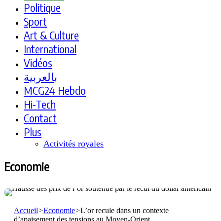
Politique
Sport
Art & Culture
International
Vidéos
بالعربية
MCG24 Hebdo
Hi-Tech
Contact
Plus
Activités royales
Economie
Accueil
>
Economie
>
L’or recule dans un contexte
d’apaisement des tensions au Moyen-Orient