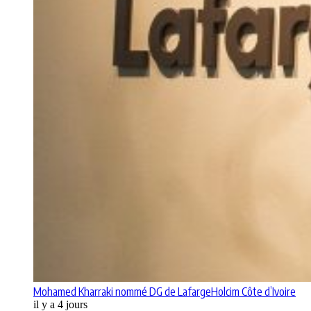
Mohamed Kharraki nommé DG de LafargeHolcim Côte d’Ivoire
il y a 4 jours