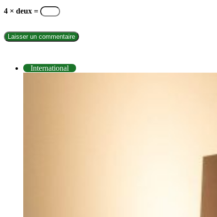
4 × deux =
INTERNATIONAL
International