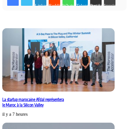
Linkedin
Reddit
WhatsApp
Telegram
Partager par email
Imprimer
Articles similaires
La startup marocaine Afdal représentera
le Maroc à la Silicon Valley
il y a 7 heures