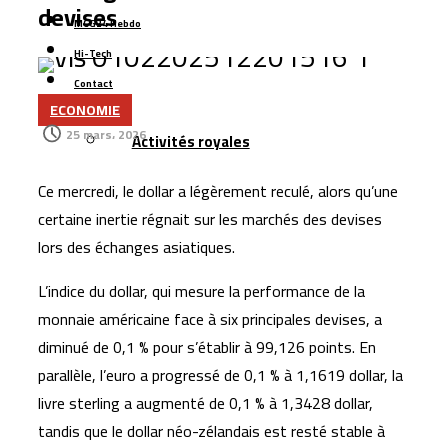
l’agroalimentaire avec l’acquisition de Forafric Maroc
devises
MCG24 Hebdo
Les ventes de voitures dépassent 152.000 unités au
Hi-Tech
Maroc, portées par les modèles électriques et les
Contact
marques chinoises
ECONOMIE
Plus
Le Maroc se classe 106ᵉ au monde dans l’indice
25 mars، 2026
Activités royales
mondial de résidence 2026
Un rapport espagnol met en lumière les capacités des
Ce mercredi, le dollar a légèrement reculé, alors qu’une
satellites marocains près du détroit de Gibraltar
certaine inertie régnait sur les marchés des devises
CNSS lance une réforme stratégique de son système
lors des échanges asiatiques.
de gestion interne pour 1,2 million de dirhams
L’indice du dollar, qui mesure la performance de la
monnaie américaine face à six principales devises, a
diminué de 0,1 % pour s’établir à 99,126 points. En
parallèle, l’euro a progressé de 0,1 % à 1,1619 dollar, la
livre sterling a augmenté de 0,1 % à 1,3428 dollar,
tandis que le dollar néo-zélandais est resté stable à