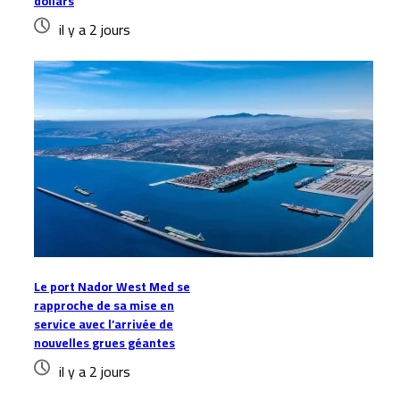
dollars
il y a 2 jours
Le port Nador West Med se
rapproche de sa mise en
service avec l’arrivée de
nouvelles grues géantes
il y a 2 jours