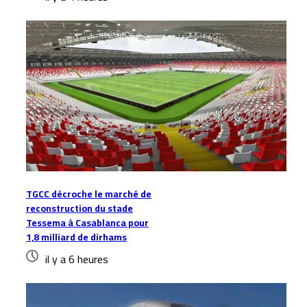
TGCC décroche le marché de
reconstruction du stade
Tessema à Casablanca pour
1,8 milliard de dirhams
il y a 6 heures