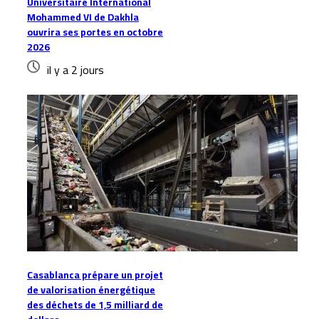
Universitaire International
Mohammed VI de Dakhla
ouvrira ses portes en octobre
2026
il y a 2 jours
Casablanca prépare un projet
de valorisation énergétique
des déchets de 1,5 milliard de