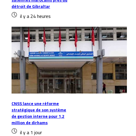
satellites marocains près du
détroit de Gibraltar
il y a 24 heures
CNSS lance une réforme
stratégique de son système
de gestion interne pour 1,2
million de dirhams
il y a 1 jour