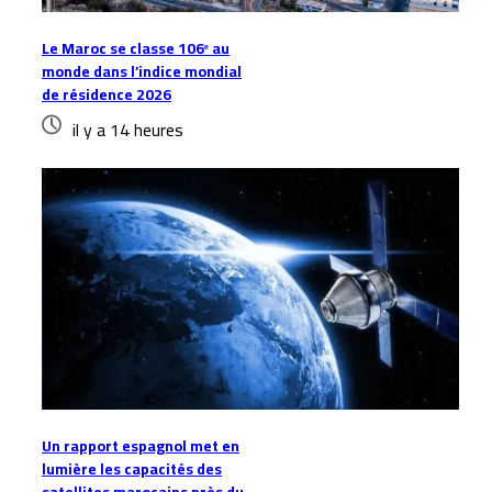
Le Maroc se classe 106ᵉ au
monde dans l’indice mondial
de résidence 2026
il y a 14 heures
Un rapport espagnol met en
lumière les capacités des