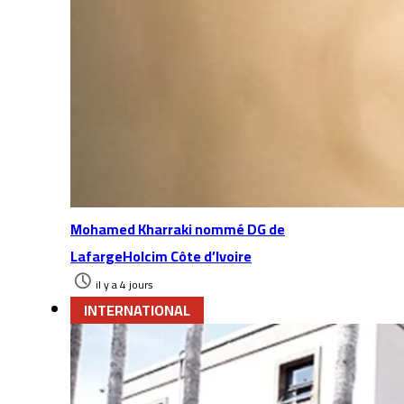
Mohamed Kharraki nommé DG de
LafargeHolcim Côte d’Ivoire
il y a 4 jours
INTERNATIONAL