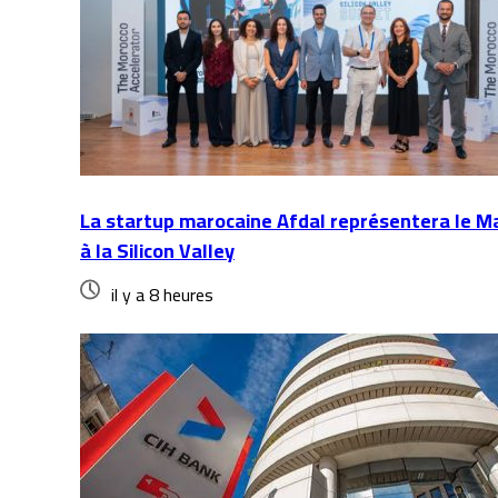
La startup marocaine Afdal représentera le M
à la Silicon Valley
il y a 8 heures