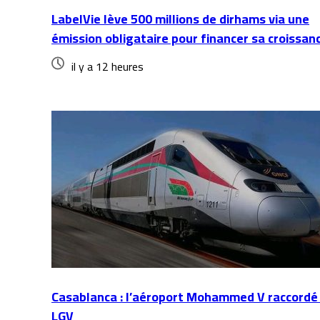
LabelVie lève 500 millions de dirhams via une
émission obligataire pour financer sa croissan
il y a 12 heures
Casablanca : l’aéroport Mohammed V raccordé 
LGV