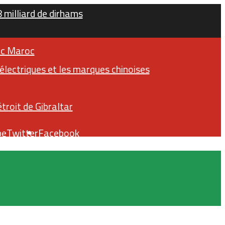
milliard de dirhams
ric Maroc
lectriques et les marques chinoises
troit de Gibraltar
be
Twitter
Facebook