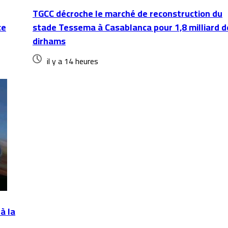
TGCC décroche le marché de reconstruction du
ce
stade Tessema à Casablanca pour 1,8 milliard d
dirhams
il y a 14 heures
à la