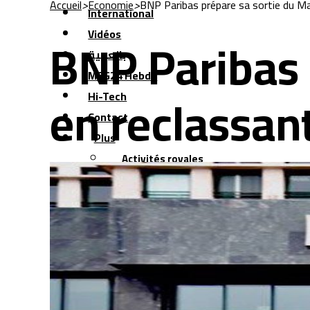
Accueil
>
Economie
>
BNP Paribas prépare sa sortie du Ma
International
BNP Paribas 
Vidéos
بالعربية
MCG24 Hebdo
en reclassant
Hi-Tech
Contact
Plus
Activités royales