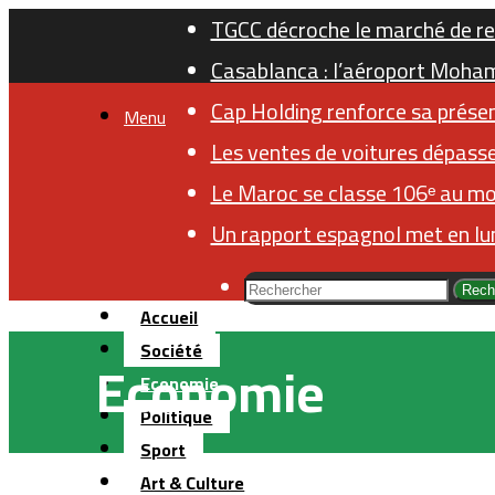
TGCC décroche le marché de re
Casablanca : l’aéroport Moha
Cap Holding renforce sa présen
Menu
Les ventes de voitures dépasse
Le Maroc se classe 106ᵉ au mo
Un rapport espagnol met en lum
Rech
Accueil
Société
Economie
Economie
Politique
Sport
Art & Culture