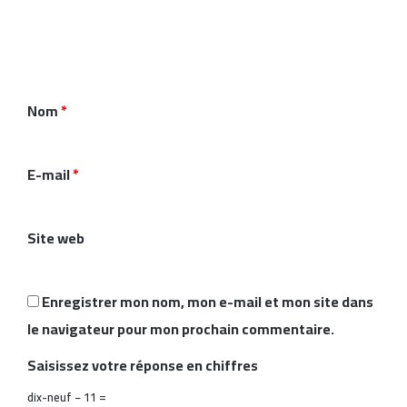
m
m
e
n
Nom
*
t
a
i
E-mail
*
r
e
Site web
*
Enregistrer mon nom, mon e-mail et mon site dans
le navigateur pour mon prochain commentaire.
Saisissez votre réponse en chiffres
dix-neuf − 11 =