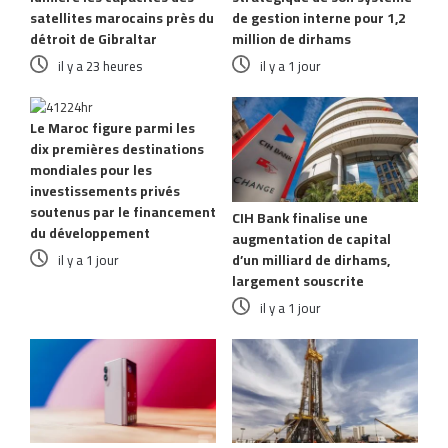
satellites marocains près du
de gestion interne pour 1,2
détroit de Gibraltar
million de dirhams
il y a 23 heures
il y a 1 jour
Le Maroc figure parmi les
dix premières destinations
mondiales pour les
investissements privés
soutenus par le financement
CIH Bank finalise une
du développement
augmentation de capital
d’un milliard de dirhams,
il y a 1 jour
largement souscrite
il y a 1 jour