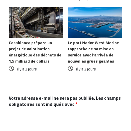
Casablanca prépare un
Le port Nador West Med se
projet de valorisation
rapproche de sa mise en
énergétique des déchets de
service avec l’arrivée de
1,5 milliard de dollars
nouvelles grues géantes
il y a 2 jours
il y a 2 jours
Laisser un commentaire
Votre adresse e-mail ne sera pas publiée.
Les champs
obligatoires sont indiqués avec
*
C
o