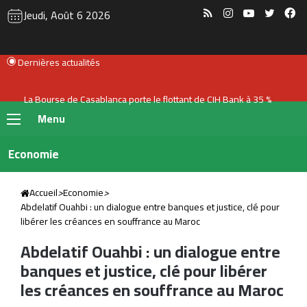
RSS
Instagram
YouTube
Twitte
Fa
Jeudi, Août 6 2026
Dernières actualités
La Bourse de Casablanca porte le flottant de CIH Bank à 35 %
Menu
Economie
Accueil
>
Economie
>
Abdelatif Ouahbi : un dialogue entre banques et justice, clé pour
libérer les créances en souffrance au Maroc
Abdelatif Ouahbi : un dialogue entre
banques et justice, clé pour libérer
les créances en souffrance au Maroc