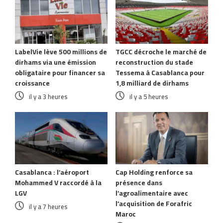
LabelVie lève 500 millions de
TGCC décroche le marché de
dirhams via une émission
reconstruction du stade
obligataire pour financer sa
Tessema à Casablanca pour
croissance
1,8 milliard de dirhams
il y a 3 heures
il y a 5 heures
Casablanca : l’aéroport
Cap Holding renforce sa
Mohammed V raccordé à la
présence dans
LGV
l’agroalimentaire avec
l’acquisition de Forafric
il y a 7 heures
Maroc