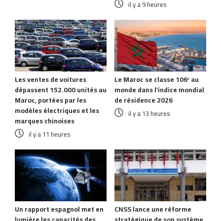
il y a 9 heures
Les ventes de voitures
Le Maroc se classe 106ᵉ au
dépassent 152.000 unités au
monde dans l’indice mondial
Maroc, portées par les
de résidence 2026
modèles électriques et les
il y a 13 heures
marques chinoises
il y a 11 heures
Un rapport espagnol met en
CNSS lance une réforme
lumière les capacités des
stratégique de son système