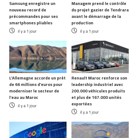
Samsung enregistre un
Managem prend le contrôle
nouveau record de
du projet gazier de Tendrara
précommandes pour ses
avant le démarrage de la
smartphones pliables
production
il y a 1 jour
il y a 1 jour
L’Allemagne accorde un prêt
Renault Maroc renforce son
de 66 millions d’euros pour
leadership industriel avec
moderniser le secteur de
200.000 véhicules produits
l’eau au Maroc
et plus de 167.000 unités
exportées
il y a 1 jour
il y a 1 jour