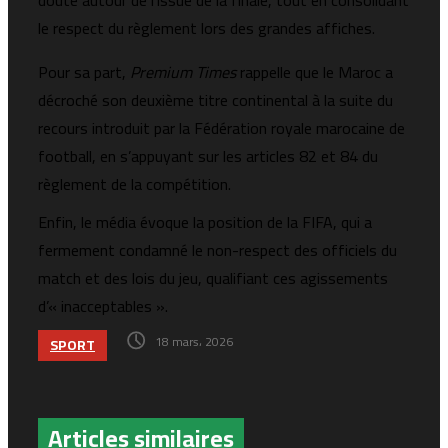
doute autour de l’issue de la finale, tout en consolidant
le respect du règlement lors des grandes affiches.
Pour sa part,
Premium Times
rappelle que le Maroc a
décroché son deuxième titre continental à la suite du
recours introduit par la Fédération royale marocaine de
football, en s’appuyant sur les articles 82 et 84 du
règlement de la compétition.
Enfin, le média évoque la position de la FIFA, qui a
fermement condamné le non-respect des officiels du
match et des lois du jeu, qualifiant ces agissements
d’« inacceptables ».
18 mars، 2026
SPORT
Articles similaires