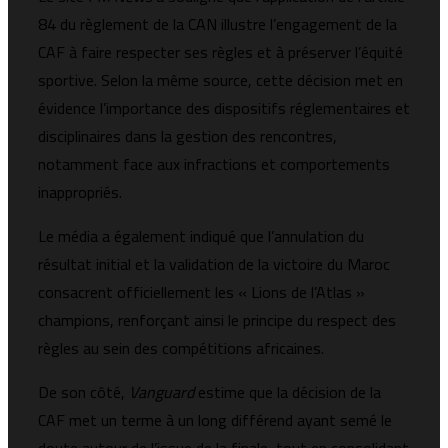
84 du règlement de la CAN illustre l’engagement de la
CAF à faire respecter ses règles et à préserver l’équité
sportive. Selon la même source, cette décision met en
évidence l’importance des dispositifs réglementaires et
disciplinaires dans la gestion des rencontres,
notamment face aux infractions et comportements
inappropriés.
Le média a également indiqué que l’annulation du
résultat initial et la validation de la victoire du Maroc
consacrent officiellement les « Lions de l’Atlas »
champions, renforçant ainsi le principe du respect des
règles au sein des compétitions africaines.
De son côté,
Vanguard
estime que la décision de la
CAF met un terme à un long différend ayant semé le