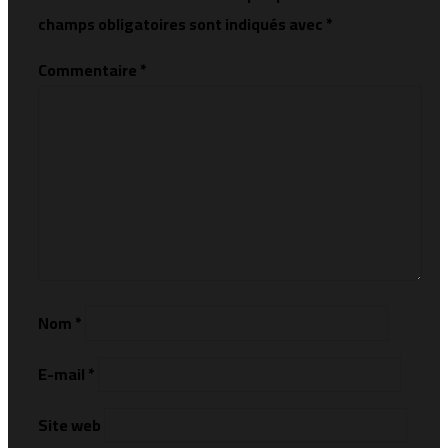
champs obligatoires sont indiqués avec
*
Commentaire
*
Nom
*
E-mail
*
Site web