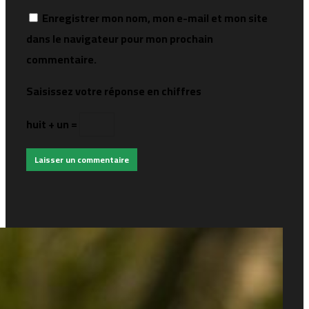
Enregistrer mon nom, mon e-mail et mon site
dans le navigateur pour mon prochain
commentaire.
Saisissez votre réponse en chiffres
huit + un =