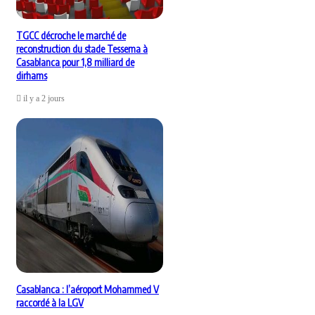
TGCC décroche le marché de
reconstruction du stade Tessema à
Casablanca pour 1,8 milliard de
dirhams
il y a 2 jours
Casablanca : l’aéroport Mohammed V
raccordé à la LGV