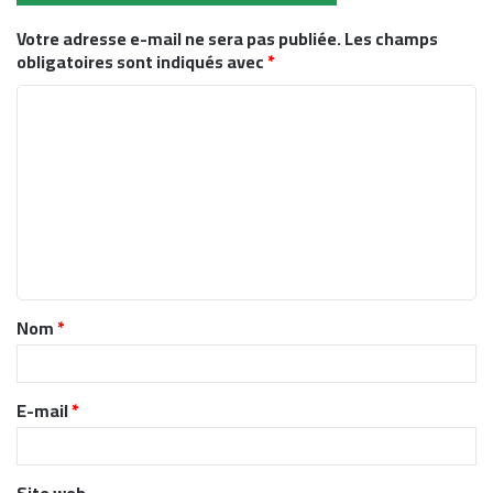
Votre adresse e-mail ne sera pas publiée.
Les champs
obligatoires sont indiqués avec
*
C
o
m
m
e
n
t
Nom
*
a
i
r
E-mail
*
e
*
Site web