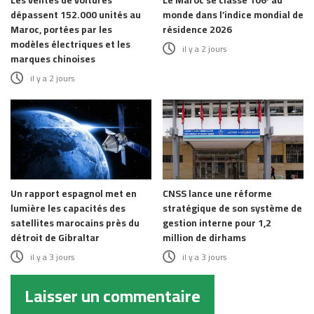
Les ventes de voitures
Le Maroc se classe 106ᵉ au
dépassent 152.000 unités au
monde dans l’indice mondial de
Maroc, portées par les
résidence 2026
modèles électriques et les
il y a 2 jours
marques chinoises
il y a 2 jours
Un rapport espagnol met en
CNSS lance une réforme
lumière les capacités des
stratégique de son système de
satellites marocains près du
gestion interne pour 1,2
détroit de Gibraltar
million de dirhams
il y a 3 jours
il y a 3 jours
Laisser un commentaire