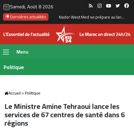
RSS
Instagram
YouTube
Twitte
Fa
Samedi, Août 8 2026
Dernières actualités
Tanger : l’aéroport Ibn Battouta prépare son changement d’échelle
Menu
Politique
Accueil
>
Politique
Le Ministre Amine Tehraoui lance les
services de 67 centres de santé dans 6
régions