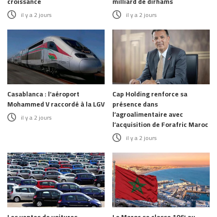
croissance
milliard de dirhams
il y a 2 jours
il y a 2 jours
Casablanca : l’aéroport
Cap Holding renforce sa
Mohammed V raccordé à la LGV
présence dans
l’agroalimentaire avec
il y a 2 jours
l’acquisition de Forafric Maroc
il y a 2 jours