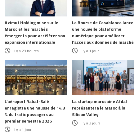
Azimut Holding mise sur le
La Bourse de Casablanca lance
Maroc et les marchés
une nouvelle plateforme
émergents pour accélérer son
numérique pour améliorer
expansion internationale
l’accès aux données de marché
il y a 23 heures
il y a 1 jour
L’aéroport Rabat-Salé
La startup marocaine Afdal
enregistre une hausse de 14,8
représentera le Maroc à la
% du trafic passagers au
Silicon Valley
premier semestre 2026
il y a 2 jours
il y a 1 jour