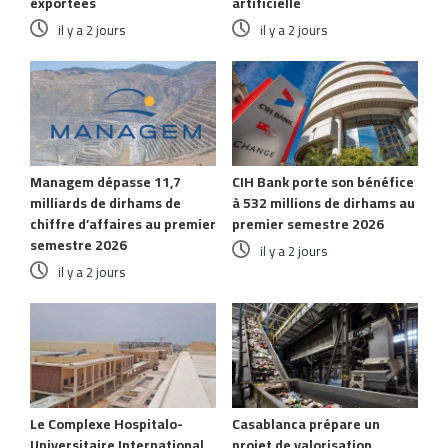
exportées
artificielle
il y a 2 jours
il y a 2 jours
Managem dépasse 11,7
CIH Bank porte son bénéfice
milliards de dirhams de
à 532 millions de dirhams au
chiffre d’affaires au premier
premier semestre 2026
semestre 2026
il y a 2 jours
il y a 2 jours
Le Complexe Hospitalo-
Casablanca prépare un
Universitaire International
projet de valorisation