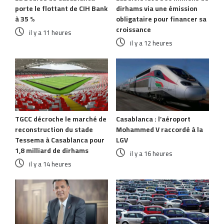
porte le flottant de CIH Bank
dirhams via une émission
à 35 %
obligataire pour financer sa
croissance
il y a 11 heures
il y a 12 heures
TGCC décroche le marché de
Casablanca : l’aéroport
reconstruction du stade
Mohammed V raccordé à la
Tessema à Casablanca pour
LGV
1,8 milliard de dirhams
il y a 16 heures
il y a 14 heures