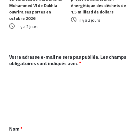
Mohammed VI de Dakhla
énergétique des déchets de
ouvrira ses portes en
1,5 milliard de dollars
octobre 2026
il y a 2 jours
il y a 2 jours
Laisser un commentaire
Votre adresse e-mail ne sera pas publiée.
Les champs
obligatoires sont indiqués avec
*
C
o
m
m
e
n
Nom
*
t