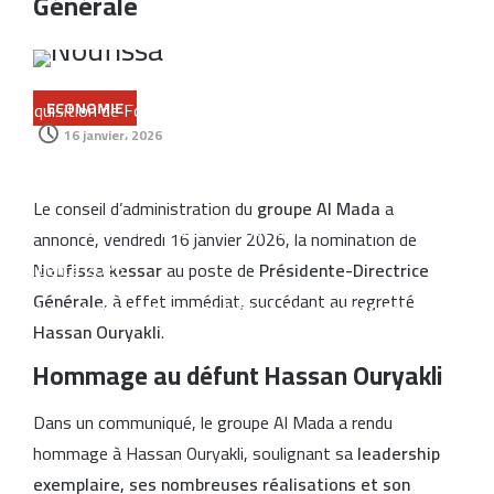
Générale
Casablanca : l’aéroport Mohammed V raccordé à la LGV
Cap Holding renforce sa présence dans l’agroalimentaire avec
l’acquisition de Forafric Maroc
ECONOMIE
16 janvier، 2026
Les ventes de voitures dépassent 152.000 unités au Maroc,
portées par les modèles électriques et les marques chinoises
Le conseil d’administration du
groupe Al Mada
a
Le Maroc se classe 106ᵉ au monde dans l’indice mondial de
annoncé, vendredi 16 janvier 2026, la nomination de
résidence 2026
Noufissa kessar
au poste de
Présidente-Directrice
Générale
, à effet immédiat, succédant au regretté
Un rapport espagnol met en lumière les capacités des satellites
Hassan Ouryakli
.
marocains près du détroit de Gibraltar
Hommage au défunt Hassan Ouryakli
Dans un communiqué, le groupe Al Mada a rendu
hommage à Hassan Ouryakli, soulignant sa
leadership
exemplaire, ses nombreuses réalisations et son