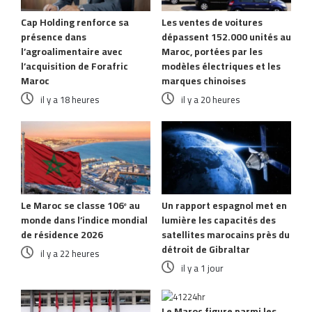
Cap Holding renforce sa
Les ventes de voitures
présence dans
dépassent 152.000 unités au
l’agroalimentaire avec
Maroc, portées par les
l’acquisition de Forafric
modèles électriques et les
Maroc
marques chinoises
il y a 18 heures
il y a 20 heures
Le Maroc se classe 106ᵉ au
Un rapport espagnol met en
monde dans l’indice mondial
lumière les capacités des
de résidence 2026
satellites marocains près du
détroit de Gibraltar
il y a 22 heures
il y a 1 jour
Le Maroc figure parmi les