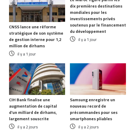
dix premières destinations
mondiales pour les
investissements privés
soutenus par le financement
CNSS lance une réforme
du développement
stratégique de son système
de gestion interne pour 1,2
il y a 1 jour
million de dirhams
il y a 1 jour
CIH Bank finalise une
Samsung enregistre un
augmentation de capital
nouveau record de
d’un milliard de dirhams,
précommandes pour ses
largement souscrite
smartphones pliables
il y a 2 jours
il y a 2 jours