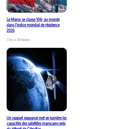
Le Maroc se classe 106ᵉ au monde
dans l’indice mondial de résidence
2026
il y a 10 heures
Un rapport espagnol met en lumière les
capacités des satellites marocains près
du détroit de Gibraltar