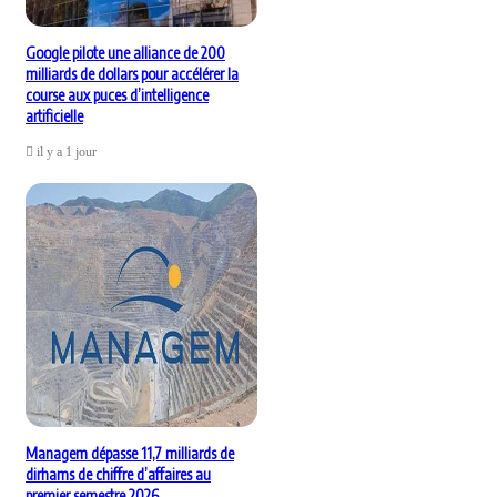
Google pilote une alliance de 200
milliards de dollars pour accélérer la
course aux puces d’intelligence
artificielle
il y a 1 jour
Managem dépasse 11,7 milliards de
dirhams de chiffre d’affaires au
premier semestre 2026