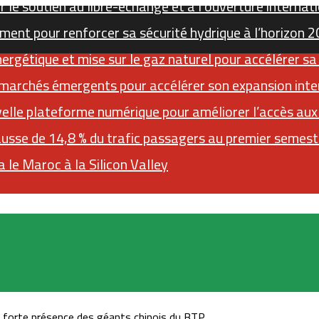
 le soutien au libre-échange et à l’ouverture internat
ment pour renforcer sa sécurité hydrique à l’horizon 
gétique et mise sur le gaz naturel pour accélérer sa
 marchés émergents pour accélérer son expansion inte
elle plateforme numérique pour améliorer l’accès au
ausse de 14,8 % du trafic passagers au premier semes
 le Maroc à la Silicon Valley
Sidebar (barre latérale)
RSS
Instagram
YouTube
Twitter
e forte présence des géants chinois du BTP