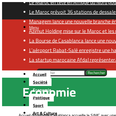
Le Maroc en tête en Afrique du Nord pour
Le Maroc prévoit 36 stations de dessale
Managem lance une nouvelle branche éner
Menu
Azimut Holding mise sur le Maroc et les
La Bourse de Casablanca lance une nouv
L’aéroport Rabat-Salé enregistre une h
La startup marocaine Afdal représentera
Accueil
Rechercher
Société
Economie
Economie
Politique
Sport
Art & Culture
Accueil
/
Economie
/
Casablanca accueille le SIMC avec un