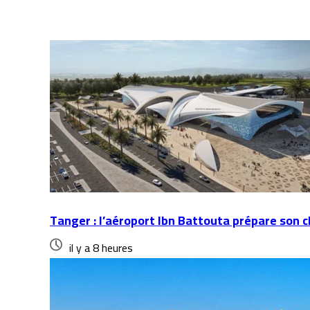
Articles similaires
Tanger : l’aéroport Ibn Battouta prépare son 
il y a 8 heures