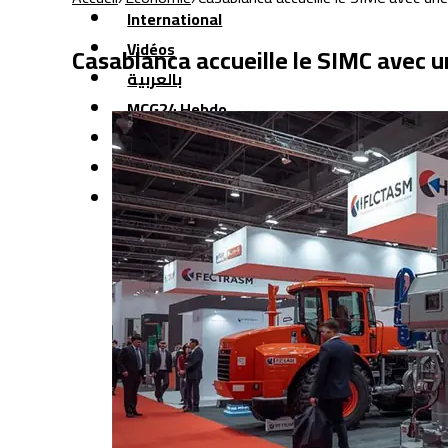
International
Vidéos
Casablanca accueille le SIMC avec 
بالعربية
MCG24 Hebdo
Hi-Tech
Contact
Plus
Activités royales