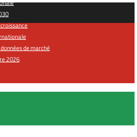
ionale
2030
 croissance
rnationale
x données de marché
tre 2026
Facebook