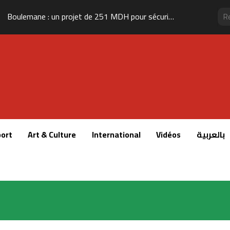
Boulemane : un projet de 251 MDH pour sécuriser l’approvisionnement en eau potable
ort
Art & Culture
International
Vidéos
بالعربية