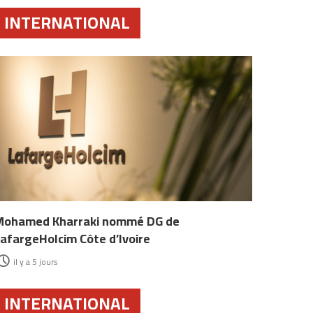
INTERNATIONAL
Mohamed Kharraki nommé DG de
afargeHolcim Côte d’Ivoire
il y a 5 jours
INTERNATIONAL