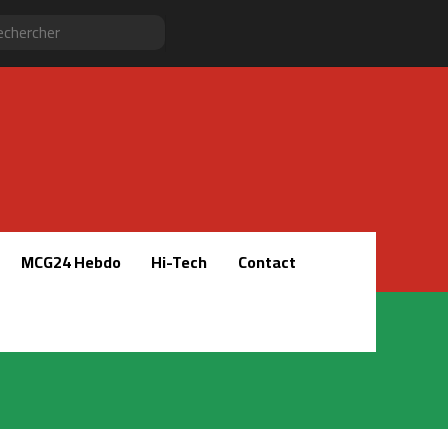
Sidebar
RSS
Instagram
YouTube
Twitter
Facebook
Rechercher
(barre
latérale)
MCG24 Hebdo
Hi-Tech
Contact