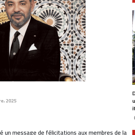
D
u
e، 2025
i
 un message de félicitations aux membres de la