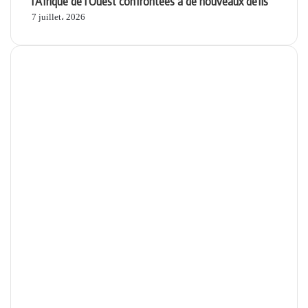
l’Afrique de l’Ouest confrontées à de nouveaux défis
7 juillet، 2026
Apps