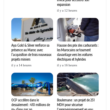
expansion
il y a 12 heures
Aya Gold & Silver renforce sa
Hausse des prix des carburants :
présence au Maroc avec
les Marocains se tournent
l’acquisition de trois nouveaux
davantage vers les voitures
projets miniers
électriques et hybrides
il y a 14 heures
il y a 16 heures
OCP accélère dans le
Boulemane : un projet de 251
dessalement : 410 millions de
MDH pour sécuriser
m³ d’eau par an
l’approvisionnement en eau