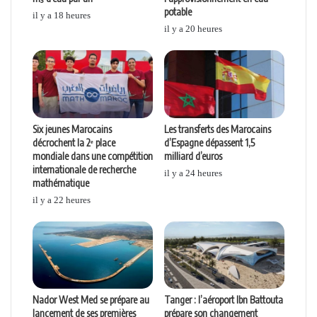
potable
il y a 18 heures
il y a 20 heures
Six jeunes Marocains
Les transferts des Marocains
décrochent la 2ᵉ place
d’Espagne dépassent 1,5
mondiale dans une compétition
milliard d’euros
internationale de recherche
il y a 24 heures
mathématique
il y a 22 heures
Nador West Med se prépare au
Tanger : l’aéroport Ibn Battouta
lancement de ses premières
prépare son changement