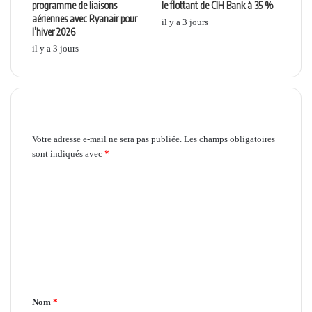
programme de liaisons
le flottant de CIH Bank à 35 %
aériennes avec Ryanair pour
il y a 3 jours
l’hiver 2026
il y a 3 jours
Laisser un commentaire
Votre adresse e-mail ne sera pas publiée.
Les champs obligatoires
sont indiqués avec
*
C
o
m
m
e
n
Nom
*
t