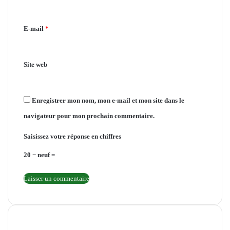
a
i
E-mail
*
r
e
Site web
*
Enregistrer mon nom, mon e-mail et mon site dans le
navigateur pour mon prochain commentaire.
Saisissez votre réponse en chiffres
20 − neuf =
INTERNATIONAL