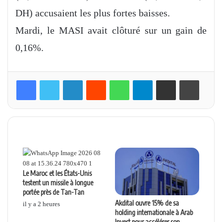
DH) accusaient les plus fortes baisses.
Mardi, le MASI avait clôturé sur un gain de
0,16%.
Linkedin
Reddit
WhatsApp
Telegram
Partager par email
Imprimer
Articles similaires
Le Maroc et les États-Unis
testent un missile à longue
portée près de Tan-Tan
Akdital ouvre 15% de sa
il y a 2 heures
holding internationale à Arab
Invest pour accélérer son